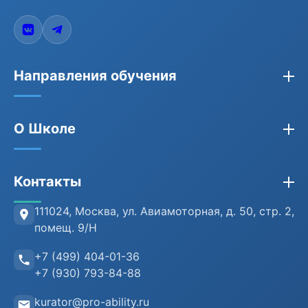
Направления обучения
Закупки по 44-ФЗ, 223-ФЗ, 275-ФЗ
О Школе
Бухгалтерия
Кадры и HR
Сведения об организации
Контакты
Противодействие коррупции
Лицензия
Антитеррористическая безопасность
Проверка документов (ФРДО)
111024, Москва
,
ул. Авиамоторная, д. 50, стр. 2,
помещ. 9/Н
Информационная безопасность
Отзывы клиентов
+7 (499) 404-01-36
Воинский учет
Преподаватели
+7 (930) 793-84-88
Инструкция пользователя
kurator@pro-ability.ru