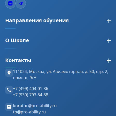
Направления обучения
Закупки по 44-ФЗ, 223-ФЗ, 275-ФЗ
О Школе
Бухгалтерия
Кадры и HR
Сведения об организации
Контакты
Противодействие коррупции
Лицензия
Антитеррористическая безопасность
Проверка документов (ФРДО)
111024, Москва
,
ул. Авиамоторная, д. 50, стр. 2,
помещ. 9/Н
Информационная безопасность
Отзывы клиентов
+7 (499) 404-01-36
Воинский учет
Преподаватели
+7 (930) 793-84-88
Инструкция пользователя
kurator@pro-ability.ru
Анкета слушателя
tp@pro-ability.ru