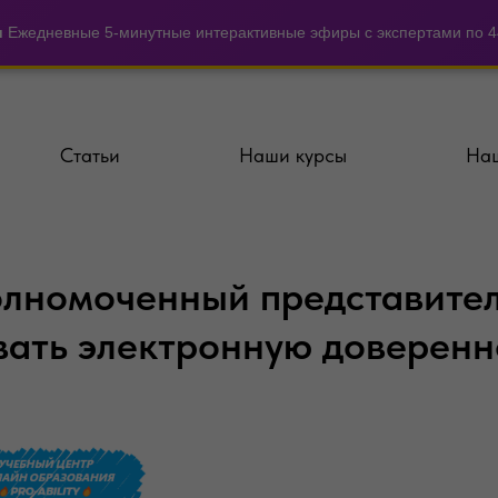
и
Ежедневные 5-минутные интерактивные эфиры с экспертами по 44
Статьи
Наши курсы
Наш
олномоченный представител
вать электронную доверенн