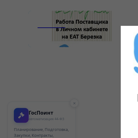
_______________
×
ГосПоинт
автоматизация 44-ФЗ
Планирование, Подготовка,
Закупки, Контракты,