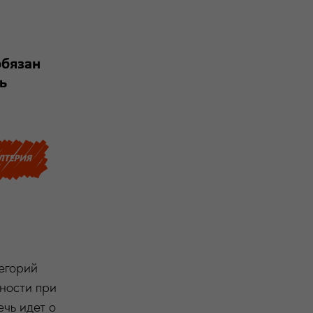
егорий
ности при
ечь идет о