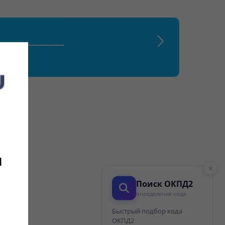
___________________
и
×
Поиск ОКПД2
определение кода
Быстрый подбор кода
ОКПД2