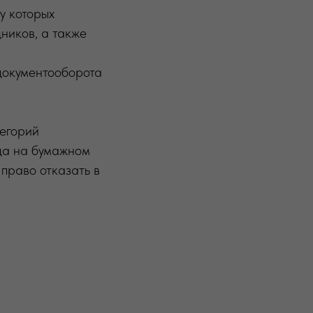
у которых
ников, а также
документооборота
тегорий
ода на бумажном
 право отказать в