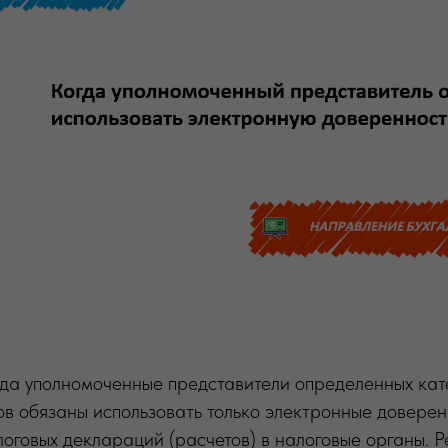
ода уполномоченные представители определенных кат
в обязаны использовать только электронные доверен
оговых деклараций (расчетов) в налоговые органы. Р