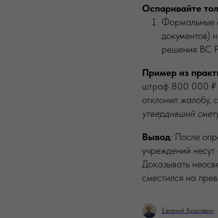
Оспаривайте то
Формальные о
документов) 
решения ВС 
Пример из практ
штраф 800 000 ₽ з
отклонил жалобу
утвердивший смету
Вывод
: После о
учреждений несут
Доказывать неосв
сместился на пре
Евгений Красавин