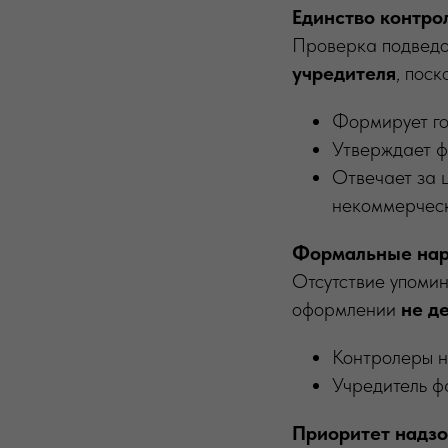
Единство контро
Проверка подвед
учредителя
, поск
Формирует го
Утверждает ф
Отвечает за ц
некоммерческ
Формальные нар
Отсутствие упомин
оформлении
не д
Контролеры н
Учредитель фа
Приоритет надз