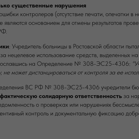
лько существенные нарушения
шибки контролеров (отсутствие печати, опечатки в 
не являются основанием для отмены результатов пров
РФ.
ики
: Учредитель больницы в Ростовской области пыта
а нецелевое использование средств, выделенных на
, сославшись на Определение № 308-ЭС25-4306:
"У
, не может дистанцироваться от контроля за ее испо
пределения ВС РФ № 308-ЭС25-4306 учредители бю
фактическую солидарную ответственность
за на
едомленность о проверках или нарушениях бессмысл
вентивный контроль и документальную фиксацию добр