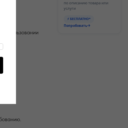
по описанию товара или
услуги
⚡ БЕСПЛАТНО*
Попробовать
б использовании
ебованию.