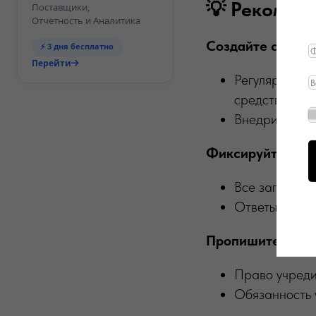
💡 Рекомен
Поставщики,
Отчетность и Аналитика
Создайте систем
⚡ 3 дня бесплатно
Перейти
Регулярно за
средств;
Внедрите авт
Фиксируйте взаи
Все запросы 
Ответы согла
Пропишите в уст
Право учреди
Обязанность 