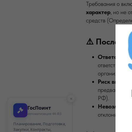
Требования о вкл
характер
, но не 
средств (Опреде
⚠️ Последст
Ответственн
ответственно
организации (
Риск внепла
предваритель
РФ).
×
Невозможнос
ГосПоинт
отклоняются 
автоматизация 44-ФЗ
Планирование, Подготовка,
Закупки, Контракты,