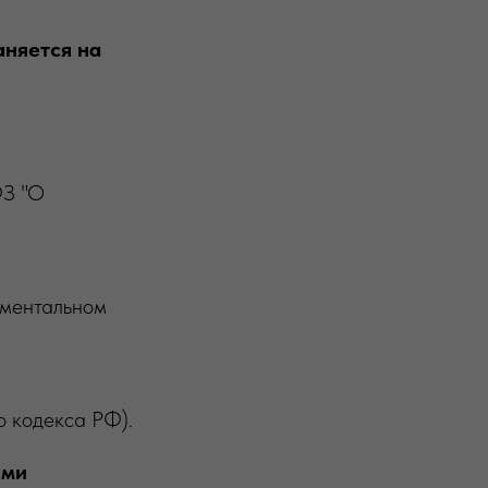
аняется на
ФЗ "О
ументальном
о кодекса РФ).
ами