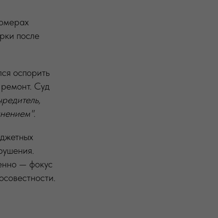
номерах
ерки после
лся оспорить
 ремонт. Суд
чредитель,
лнением"
.
джетных
рушения.
енно — фокус
осовестности.