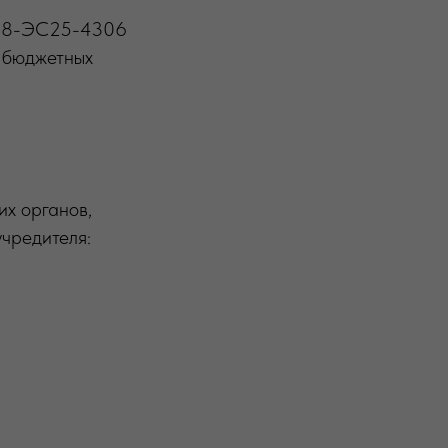
308-ЭС25-4306
 бюджетных
х органов,
учредителя: