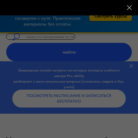
×
🎓 Бесплатные курсы по закупкам 44-
ФЗ, 223-ФЗ!
Освойте тендеры и
Смотреть курсы
госзакупки с нуля. Практические
материалы без оплаты.
найти
Ежедневные онлайн встречи на которых эксперты учебного
центра Pro-ability
разбирают с вами актуальные вопросы (госзаказа, кадров и бух.
учета)
ПОСМОТРЕТЬ РАСПИСАНИЕ И ЗАПИСАТЬСЯ
БЕСПЛАТНО