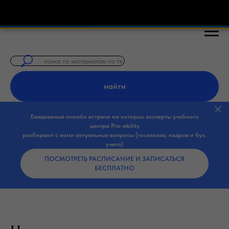
🎓 Бесплатные курсы по закупкам 44-ФЗ, 223
найти
Ежедневные онлайн встречи на которых эксперты учебного
центра Pro-ability
разбирают с вами актуальные вопросы (госзаказа, кадров и бух.
учета)
ПОСМОТРЕТЬ РАСПИСАНИЕ И ЗАПИСАТЬСЯ
БЕСПЛАТНО