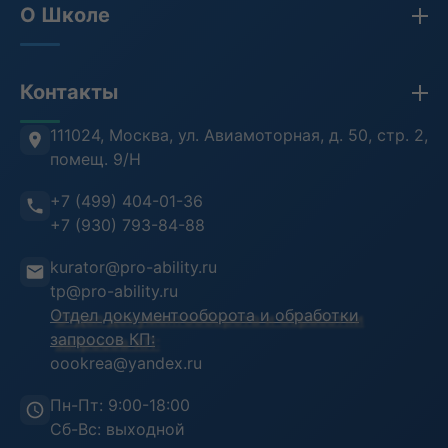
О Школе
Бухгалтерия
Кадры и HR
Сведения об организации
Контакты
Противодействие коррупции
Лицензия
Антитеррористическая безопасность
Проверка документов (ФРДО)
111024, Москва
,
ул. Авиамоторная, д. 50, стр. 2,
помещ. 9/Н
Информационная безопасность
Отзывы клиентов
+7 (499) 404-01-36
Воинский учет
Преподаватели
+7 (930) 793-84-88
Инструкция пользователя
kurator@pro-ability.ru
Анкета слушателя
tp@pro-ability.ru
Отдел документооборота и обработки
запросов КП:
oookrea@yandex.ru
Пн-Пт: 9:00-18:00
Сб-Вс: выходной