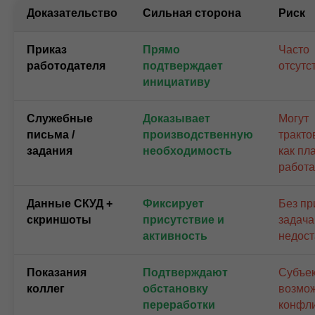
Доказательство
Сильная сторона
Риск
Приказ
Прямо
Часто
работодателя
подтверждает
отсутс
инициативу
Служебные
Доказывает
Могут
письма /
производственную
тракто
задания
необходимость
как пл
работа
Данные СКУД +
Фиксирует
Без пр
скриншоты
присутствие и
задач
активность
недост
Показания
Подтверждают
Субъек
коллег
обстановку
возмо
переработки
конфл