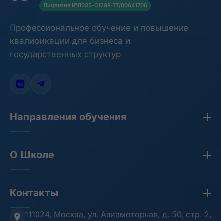
Лицензия №Л035-01298-77/00641706
Профессиональное обучение и повышение
квалификации для бизнеса и
государственных структур
Направления обучения
Закупки по 44-ФЗ, 223-ФЗ, 275-ФЗ
О Школе
Бухгалтерия
Кадры и HR
Сведения об организации
Контакты
Противодействие коррупции
Лицензия
Антитеррористическая безопасность
Проверка документов (ФРДО)
111024, Москва
,
ул. Авиамоторная, д. 50, стр. 2,