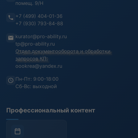
помещ. 9/Н
Информационная безопасность
Отзывы клиентов
+7 (499) 404-01-36
Воинский учет
Преподаватели
+7 (930) 793-84-88
Инструкция пользователя
kurator@pro-ability.ru
Анкета слушателя
tp@pro-ability.ru
Отдел документооборота и обработки
запросов КП:
oookrea@yandex.ru
Пн-Пт: 9:00-18:00
Сб-Вс: выходной
Профессиональный контент