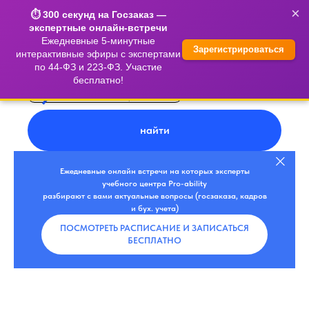
×
⏱️ 300 секунд на Госзаказ —
экспертные онлайн-встречи
Ежедневные 5-минутные
Зарегистрироваться
интерактивные эфиры с экспертами
по 44-ФЗ и 223-ФЗ. Участие
бесплатно!
найти
Ежедневные онлайн встречи на которых эксперты
учебного центра Pro-ability
разбирают с вами актуальные вопросы (госзаказа, кадров
и бух. учета)
ПОСМОТРЕТЬ РАСПИСАНИЕ И ЗАПИСАТЬСЯ
БЕСПЛАТНО