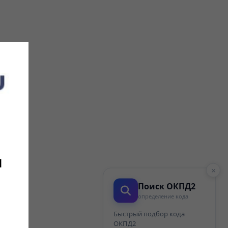
и
×
Поиск ОКПД2
определение кода
Быстрый подбор кода
ОКПД2