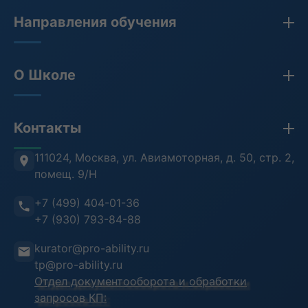
Направления обучения
Закупки по 44-ФЗ, 223-ФЗ, 275-ФЗ
О Школе
Бухгалтерия
Кадры и HR
Сведения об организации
Контакты
Противодействие коррупции
Лицензия
Антитеррористическая безопасность
Проверка документов (ФРДО)
111024, Москва
,
ул. Авиамоторная, д. 50, стр. 2,
помещ. 9/Н
Информационная безопасность
Отзывы клиентов
+7 (499) 404-01-36
Воинский учет
Преподаватели
+7 (930) 793-84-88
Инструкция пользователя
kurator@pro-ability.ru
Анкета слушателя
tp@pro-ability.ru
Отдел документооборота и обработки
запросов КП: