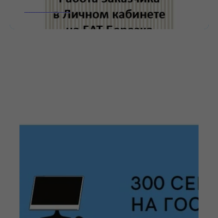
___________________