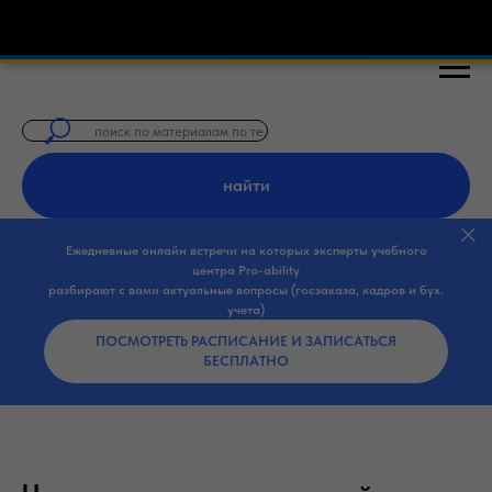
🎓 Бесплатные курсы по закупкам 44-ФЗ,
найти
Ежедневные онлайн встречи на которых эксперты учебного
центра Pro-ability
разбирают с вами актуальные вопросы (госзаказа, кадров и бух.
учета)
ПОСМОТРЕТЬ РАСПИСАНИЕ И ЗАПИСАТЬСЯ
БЕСПЛАТНО