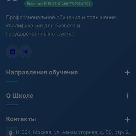
Лицензия №Л035-01298-77/00641706
Профессиональное обучение и повышение
квалификации для бизнеса и
государственных структур
Направления обучения
Закупки по 44-ФЗ, 223-ФЗ, 275-ФЗ
О Школе
Бухгалтерия
Кадры и HR
Сведения об организации
Контакты
Противодействие коррупции
Лицензия
Антитеррористическая безопасность
Проверка документов (ФРДО)
111024, Москва
,
ул. Авиамоторная, д. 50, стр. 2,