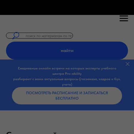
найти
Ежедневные онлайн встречи на которых эксперты учебного
центра Pro-ability
разбирают с вами актуальные вопросы (госзаказа, кадров и бух.
учета)
ПОСМОТРЕТЬ РАСПИСАНИЕ И ЗАПИСАТЬСЯ
БЕСПЛАТНО