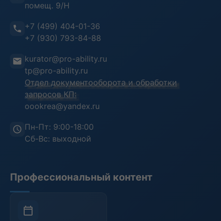
помещ. 9/Н
Информационная безопасность
Отзывы клиентов
+7 (499) 404-01-36
Воинский учет
Преподаватели
+7 (930) 793-84-88
Инструкция пользователя
kurator@pro-ability.ru
Анкета слушателя
tp@pro-ability.ru
Отдел документооборота и обработки
запросов КП:
oookrea@yandex.ru
Пн-Пт: 9:00-18:00
Сб-Вс: выходной
Профессиональный контент