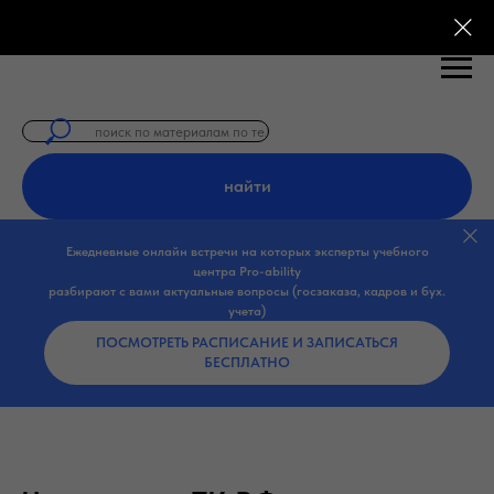
×
🎓 Бесплатные курсы по закупкам 44-
ФЗ, 223-ФЗ!
Освойте тендеры и
Смотреть курсы
госзакупки с нуля. Практические
материалы без оплаты.
найти
Ежедневные онлайн встречи на которых эксперты учебного
центра Pro-ability
разбирают с вами актуальные вопросы (госзаказа, кадров и бух.
учета)
ПОСМОТРЕТЬ РАСПИСАНИЕ И ЗАПИСАТЬСЯ
БЕСПЛАТНО