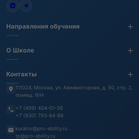
Направления обучения
Закупки по 44-ФЗ, 223-ФЗ, 275-ФЗ
О Школе
Бухгалтерия
Кадры и HR
Сведения об организации
Контакты
Противодействие коррупции
Лицензия
Антитеррористическая безопасность
Проверка документов (ФРДО)
111024, Москва
,
ул. Авиамоторная, д. 50, стр. 2,
помещ. 9/Н
Информационная безопасность
Отзывы клиентов
+7 (499) 404-01-36
Воинский учет
Преподаватели
+7 (930) 793-84-88
Инструкция пользователя
kurator@pro-ability.ru
Анкета слушателя
tp@pro-ability.ru