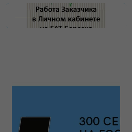
___________________