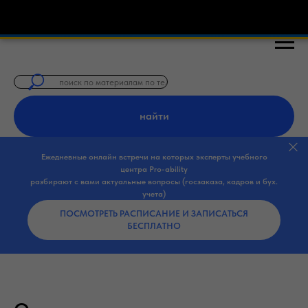
🎓 Бесплатные курсы по закупкам 44-ФЗ,
найти
Ежедневные онлайн встречи на которых эксперты учебного
центра Pro-ability
разбирают с вами актуальные вопросы (госзаказа, кадров и бух.
учета)
ПОСМОТРЕТЬ РАСПИСАНИЕ И ЗАПИСАТЬСЯ
БЕСПЛАТНО