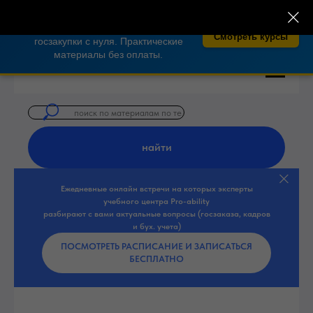
×
🎓 Бесплатные курсы по закупкам 44-
ФЗ, 223-ФЗ!
Освойте тендеры и
Смотреть курсы
госзакупки с нуля. Практические
материалы без оплаты.
найти
Ежедневные онлайн встречи на которых эксперты
учебного центра Pro-ability
разбирают с вами актуальные вопросы (госзаказа, кадров
и бух. учета)
ПОСМОТРЕТЬ РАСПИСАНИЕ И ЗАПИСАТЬСЯ
БЕСПЛАТНО