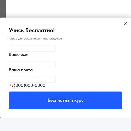
Учись Бесплатно!
Курсы для заказчиков и поставщиков
×
×
ГосПоинт
Ваше имя
Поиск ОКПД2
автоматизация 44-ФЗ
определение кода
Планирование, Подготовка,
Закупки, Контракты, Поставщики,
Быстрый подбор кода ОКПД2
Ваша почта
Отчетность и Аналитика
по описанию товара или услуги
⚡ 3 дня бесплатно
⚡ БЕСПЛАТНО*
+7(000)000-0000
Перейти
Попробовать
Бесплатный курс