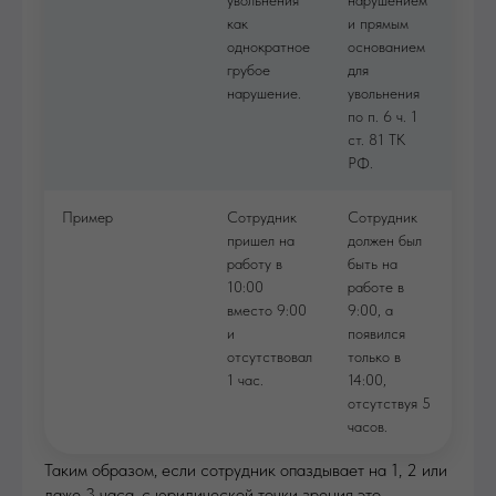
увольнения
нарушением
как
и прямым
однократное
основанием
грубое
для
нарушение.
увольнения
по п. 6 ч. 1
ст. 81 ТК
РФ.
Пример
Сотрудник
Сотрудник
пришел на
должен был
работу в
быть на
10:00
работе в
вместо 9:00
9:00, а
и
появился
отсутствовал
только в
1 час.
14:00,
отсутствуя 5
часов.
Таким образом, если сотрудник опаздывает на 1, 2 или
даже 3 часа, с юридической точки зрения это