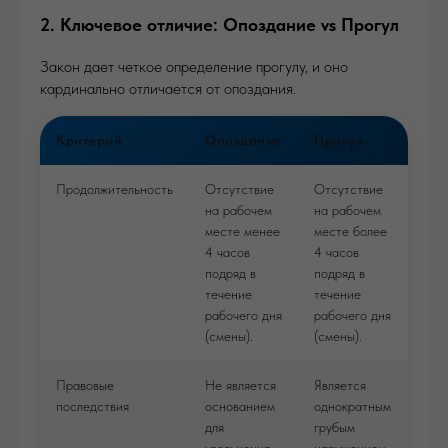
2. Ключевое отличие: Опоздание vs Прогул
Закон дает четкое определение прогулу, и оно
кардинально отличается от опоздания.
Критерий
Опоздание
Прогул
Продолжительность
Отсутствие
Отсутствие
на рабочем
на рабочем
месте менее
месте более
4 часов
4 часов
подряд в
подряд в
течение
течение
рабочего дня
рабочего дня
(смены).
(смены).
Правовые
Не является
Является
последствия
основанием
однократным
для
грубым