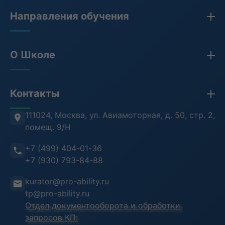
Направления обучения
Закупки по 44-ФЗ, 223-ФЗ, 275-ФЗ
О Школе
Бухгалтерия
Кадры и HR
Сведения об организации
Контакты
Противодействие коррупции
Лицензия
Антитеррористическая безопасность
Проверка документов (ФРДО)
111024, Москва
,
ул. Авиамоторная, д. 50, стр. 2,
помещ. 9/Н
Информационная безопасность
Отзывы клиентов
+7 (499) 404-01-36
Воинский учет
Преподаватели
+7 (930) 793-84-88
Инструкция пользователя
kurator@pro-ability.ru
Анкета слушателя
tp@pro-ability.ru
Отдел документооборота и обработки
запросов КП: