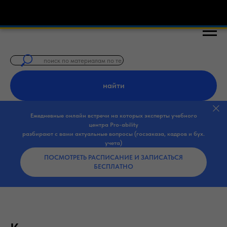
🎓 Бесплатные курсы по закупкам 44-ФЗ,
найти
Ежедневные онлайн встречи на которых эксперты учебного
центра Pro-ability
разбирают с вами актуальные вопросы (госзаказа, кадров и бух.
учета)
ПОСМОТРЕТЬ РАСПИСАНИЕ И ЗАПИСАТЬСЯ
БЕСПЛАТНО