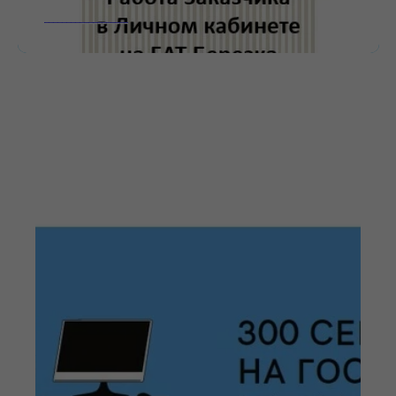
___________________