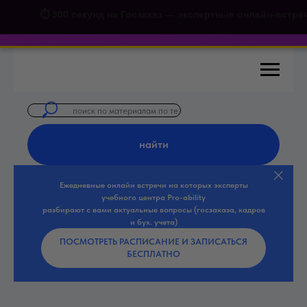
⏱️ 300 секунд на Госзаказ — экспертные онлайн-встре
найти
Ежедневные онлайн встречи на которых эксперты
учебного центра Pro-ability
разбирают с вами актуальные вопросы (госзаказа, кадров
и бух. учета)
ПОСМОТРЕТЬ РАСПИСАНИЕ И ЗАПИСАТЬСЯ
БЕСПЛАТНО