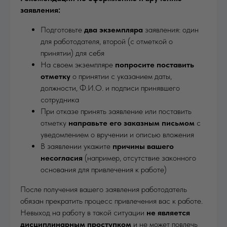
заявления:
Подготовьте
два экземпляра
заявления: один
для работодателя, второй (с отметкой о
принятии) для себя
На своем экземпляре
попросите поставить
отметку
о принятии с указанием даты,
должности, Ф.И.О. и подписи принявшего
сотрудника
При отказе принять заявление или поставить
отметку
направьте его заказным письмом
с
уведомлением о вручении и описью вложения
В заявлении укажите
причины вашего
несогласия
(например, отсутствие законного
основания для привлечения к работе)
После получения вашего заявления работодатель
обязан прекратить процесс привлечения вас к работе.
Невыход на работу в такой ситуации
не является
дисциплинарным проступком
и не может повлечь