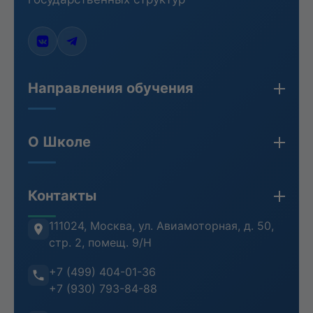
Направления обучения
Закупки по 44-ФЗ, 223-ФЗ, 275-ФЗ
О Школе
Бухгалтерия
Кадры и HR
Сведения об организации
Контакты
Противодействие коррупции
Лицензия
Антитеррористическая безопасность
Проверка документов (ФРДО)
111024, Москва
,
ул. Авиамоторная, д. 50,
стр. 2, помещ. 9/Н
Информационная безопасность
Отзывы клиентов
+7 (499) 404-01-36
Воинский учет
Преподаватели
+7 (930) 793-84-88
Инструкция пользователя