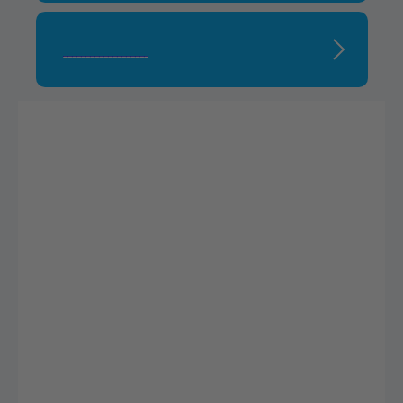
___________________