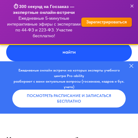
×
⏱️ 300 секунд на Госзаказ —
экспертные онлайн-встречи
Ежедневные 5-минутные
Зарегистрироваться
интерактивные эфиры с экспертами
по 44-ФЗ и 223-ФЗ. Участие
бесплатно!
найти
Ежедневные онлайн встречи на которых эксперты учебного
центра Pro-ability
разбирают с вами актуальные вопросы (госзаказа, кадров и бух.
учета)
ПОСМОТРЕТЬ РАСПИСАНИЕ И ЗАПИСАТЬСЯ
БЕСПЛАТНО