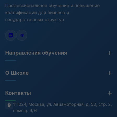
Профессиональное обучение и повышение
квалификации для бизнеса и
государственных структур
Направления обучения
Закупки по 44-ФЗ, 223-ФЗ, 275-ФЗ
О Школе
Бухгалтерия
Кадры и HR
Сведения об организации
Контакты
Противодействие коррупции
Лицензия
Антитеррористическая безопасность
Проверка документов (ФРДО)
111024, Москва
,
ул. Авиамоторная, д. 50, стр. 2,
помещ. 9/Н
Информационная безопасность
Отзывы клиентов