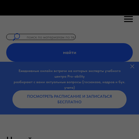
найти
Ежедневные онлайн встречи на которых эксперты учебного
центра Pro-ability
разбирают с вами актуальные вопросы (госзаказа, кадров и бух.
учета)
ПОСМОТРЕТЬ РАСПИСАНИЕ И ЗАПИСАТЬСЯ
БЕСПЛАТНО