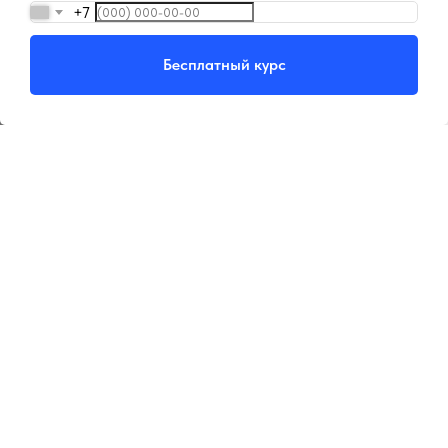
⚡ 3 дня бесплатно
⚡ БЕСПЛАТНО*
+7
Перейти
Попробовать
Бесплатный курс