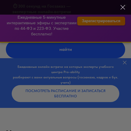
×
⏱️ 300 секунд на Госзаказ —
экспертные онлайн-встречи
Ежедневные 5-минутные
Зарегистрироваться
интерактивные эфиры с экспертами
по 44-ФЗ и 223-ФЗ. Участие
бесплатно!
найти
Ежедневные онлайн встречи на которых эксперты учебного
центра Pro-ability
разбирают с вами актуальные вопросы (госзаказа, кадров и бух.
учета)
ПОСМОТРЕТЬ РАСПИСАНИЕ И ЗАПИСАТЬСЯ
БЕСПЛАТНО