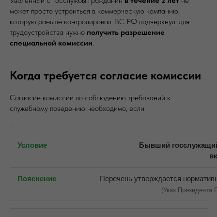
Уволенный с госслужбы гражданин
в течение 2 лет
не
может просто устроиться в коммерческую компанию,
которую раньше контролировал. ВС РФ подчеркнул: для
трудоустройства нужно
получить разрешение
специальной комиссии
.
Когда требуется согласие комиссии
Согласие комиссии по соблюдению требований к
служебному поведению необходимо, если:
Бывший госслужащий
в
Перечень утверждается норматив
(Указ Президента 