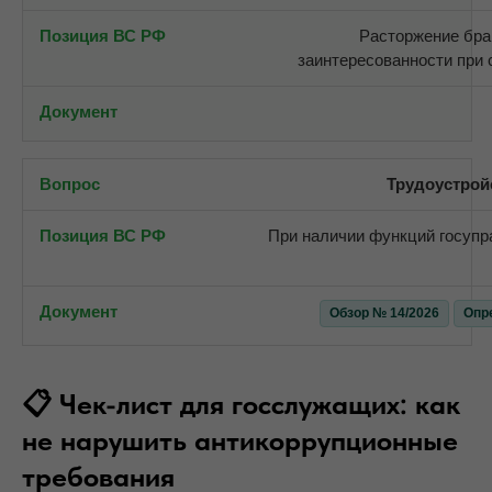
Расторжение бра
заинтересованности при
Трудоустрой
При наличии функций госупр
Обзор № 14/2026
Опр
📋 Чек-лист для госслужащих: как
не нарушить антикоррупционные
требования