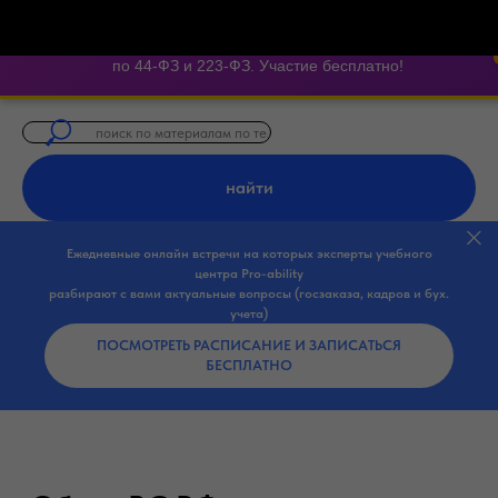
⏱️ 300 секунд на Госзаказ — экспертные онлайн-встречи
Ежедневные 5-минутные интерактивные эфиры с экспертами
по 44-ФЗ и 223-ФЗ. Участие бесплатно!
найти
Ежедневные онлайн встречи на которых эксперты учебного
центра Pro-ability
разбирают с вами актуальные вопросы (госзаказа, кадров и бух.
учета)
ПОСМОТРЕТЬ РАСПИСАНИЕ И ЗАПИСАТЬСЯ
БЕСПЛАТНО