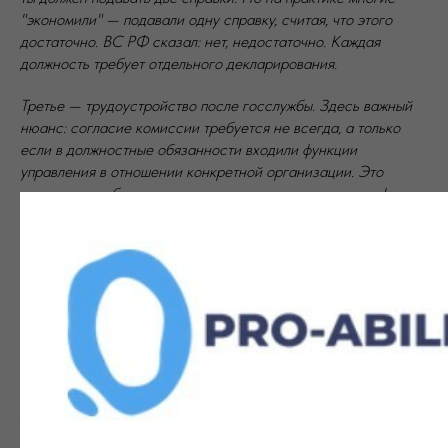
"экономили" — подавали одну справку, считая, что этого
достаточно. ВС РФ сказал: нет, недостаточно. Каждая
должность требует отдельного декларирования.
Третье — трудоустройство после госслужбы. Здесь важный
нюанс: согласие комиссии требуется не всегда, а только
если в должностные обязанности входили функции
управления в отношении конкретной организации. Это
значит, что работодатель должен проверить не только факт
госслужбы, но и конкретные полномочия бывшего служащего.
Формальный подход здесь не работает — нужно смотреть на
существо обязанностей.
Четвёртое — дела о взыскании коррупционного имущества
не имеют срока давности. Это принципиальная позиция,
которая означает, что даже если чиновник покинул пост
много лет назад, его могут привлечь к ответственности и
изъять незаконно нажитое имущество. Это серьёзный сигнал
для всех, кто надеялся "переждать" проблемы.