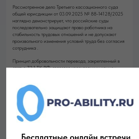
Рассмотренное дело Третьего кассационного суда
общей юрисдикции от 03.09.2025 № 88-14128/2025
наглядно демонстрирует, что российские суды
последовательно защищают право работника на
стабильность трудовых отношений и не допускают
произвольного изменения условий труда без согласия
сотрудника .
Принцип добровольности перевода, закрепленный в
статье 72.1 ТК РФ, является краеугольным камнем
трудового права, и любое его нарушение влечет
серьезные юридические и финансовые последствия
для работодателя.
Как работникам, так и работодателям необходимо
знать и соблюдать установленные процедуры
перевода, чтобы избежать трудовых споров и
связанных с ними материальных потерь.
Бесплатные онлайн встречи