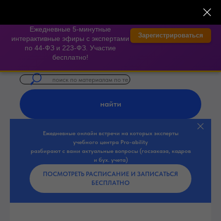
×
⏱️ 300 секунд на Госзаказ —
экспертные онлайн-встречи
Ежедневные 5-минутные
Зарегистрироваться
интерактивные эфиры с экспертами
по 44-ФЗ и 223-ФЗ. Участие
бесплатно!
найти
Ежедневные онлайн встречи на которых эксперты
учебного центра Pro-ability
разбирают с вами актуальные вопросы (госзаказа, кадров
и бух. учета)
ПОСМОТРЕТЬ РАСПИСАНИЕ И ЗАПИСАТЬСЯ
БЕСПЛАТНО