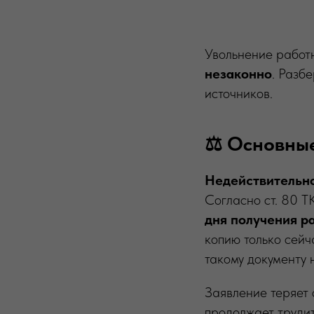
Увольнение работн
незаконно
. Разб
источников.
⚖️ Основны
Недействительно
Согласно ст. 80 Т
дня получения р
копию только сейч
такому документу 
Заявление теряет 
продолжает трудит