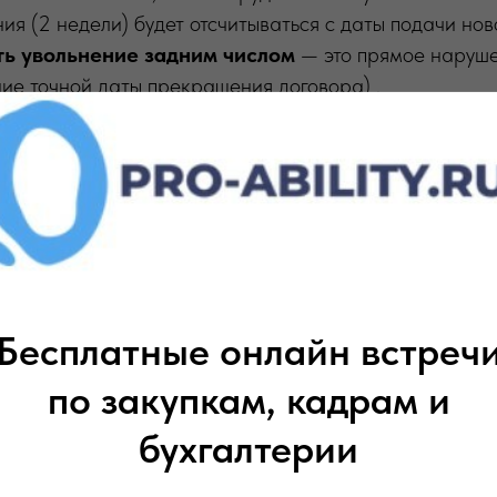
я (2 недели) будет отсчитываться с даты подачи ново
ь увольнение задним числом
— это прямое нарушен
ие точной даты прекращения договора) .
еская рекомендация:
ктически трудился
три месяца после указанной в з
овые отношения считаются продолженными. Расторжен
— грубая ошибка, исправляемая только через суд. Ра
Бесплатные онлайн встреч
ботника о неактуальности старого заявления.
по закупкам, кадрам и
 сотрудника на увольнение — принять новое заявлени
.
бухгалтерии
ии инициативы от работника — продолжать трудовые 
име.