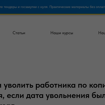
е тендеры и госзакупки с нуля. Практические материалы без оплат
Статьи
Наши курсы
Наш
 уволить работника по коп
я, если дата увольнения бы