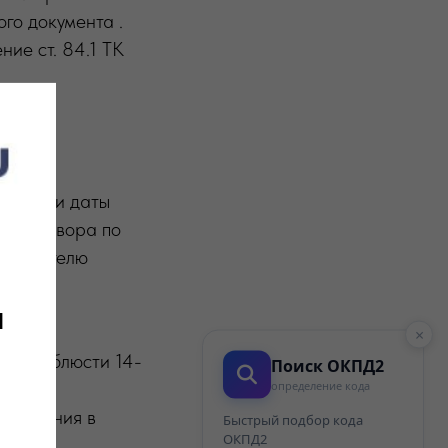
го документа .
ие ст. 84.1 ТК
аявлении даты
ие договора по
ботодателю
и
×
е и соблюсти 14-
Поиск ОКПД2
определение кода
отношения в
Быстрый подбор кода
ОКПД2