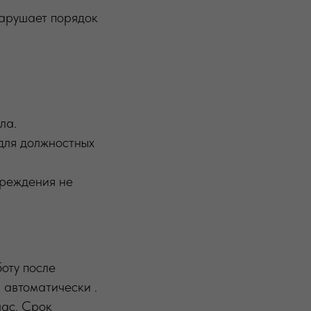
нарушает порядок
ла.
 для должностных
преждения не
оту после
 автоматически .
час. Срок