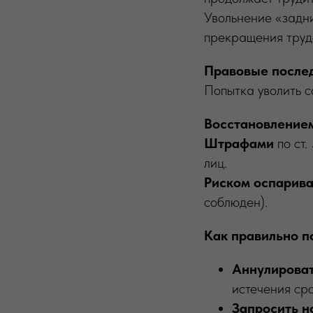
Увольнение «задн
прекращения труд
Правовые послед
Попытка уволить с
Восстановление
Штрафами
по ст.
лиц.
Риском оспарив
соблюден).
Как правильно п
Аннулироват
истечения ср
Запросить н