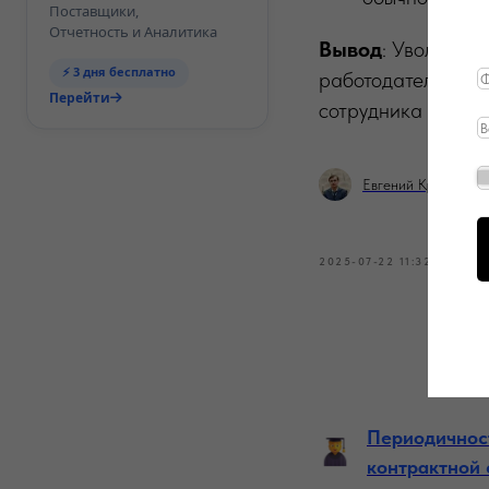
Поставщики,
Отчетность и Аналитика
Вывод
: Увольнен
⚡ 3 дня бесплатно
работодателя в та
Перейти
сотрудника и собл
Евгений Красавин
2025-07-22 11:32
Периодичнос
контрактной