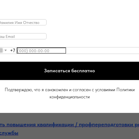
ие по копии заявления с «прошедшей» датой незаконн
кой ситуации должны основываться на актуальном во
юдении процедуры ст. 80 ТК РФ.
+7
Записаться бесплатно
Подтверждаю, что я ознакомлен и согласен с условиями Политики
конфиденциальности
ть повышения квалификации / профпереподготовки р
 службы