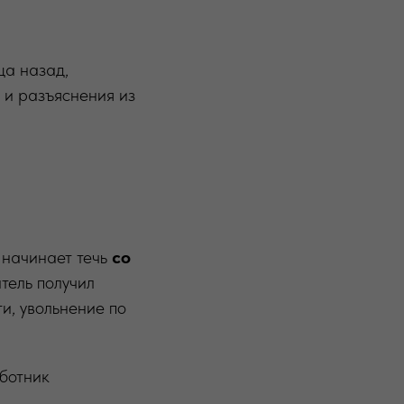
ца назад,
 и разъяснения из
 начинает течь
со
атель получил
и, увольнение по
аботник