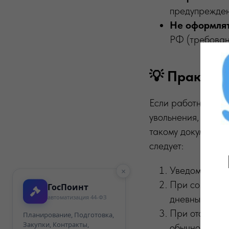
предупреждени
Не оформлят
РФ (требован
💡 Практич
Если работник
фа
увольнения, труд
такому документу 
следует:
Уведомить ра
×
При согласии
ГосПоинт
дневный срок
автоматизация 44-ФЗ
При отсутств
Планирование, Подготовка,
Закупки, Контракты,
обычном реж