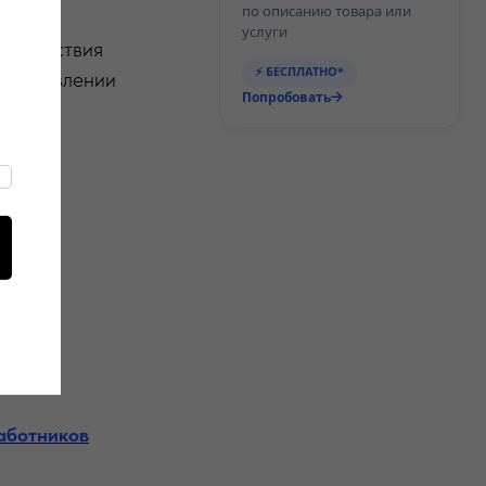
по описанию товара или
услуги
о. Действия
⚡ БЕСПЛАТНО*
леизъявлении
Попробовать
аботников