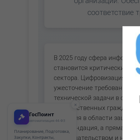
организаций. Обес
соответствие т
В 2025 году сфера информац
становится критически важн
сектора. Цифровизация услу
ужесточение требований ре
технической задачи в страт
×
государственных гражданск
ГосПоинт
обучения в области защиты 
автоматизация 44-ФЗ
рекомендация, а прямая обя
Планирование, Подготовка,
законодательством и необх
Закупки, Контракты,