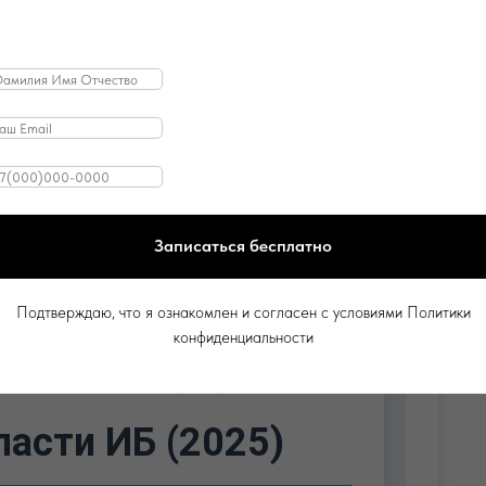
.
вляет детальное руководство по
алификации и профессиональной
для госслужащих в 2025 году. Мы
фстандарты, периодичность
мм и дадим практические шаги
енных учреждениях.
Записаться бесплатно
Подтверждаю, что я ознакомлен и согласен с условиями Политики
конфиденциальности
ессиональные
ласти ИБ (2025)