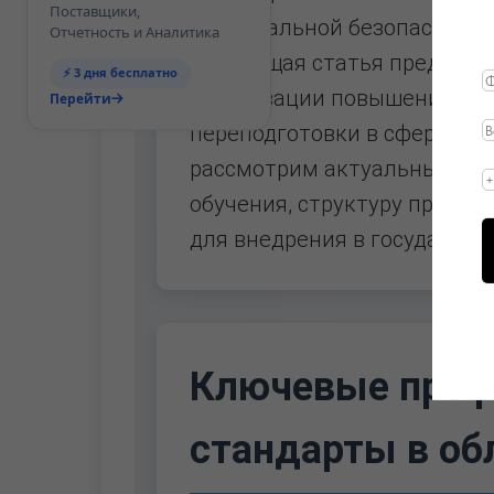
Поставщики,
национальной безопасности
Отчетность и Аналитика
Настоящая статья предоста
⚡ 3 дня бесплатно
организации повышения кв
Перейти
переподготовки в сфере ИБ 
рассмотрим актуальные про
обучения, структуру програ
для внедрения в государств
Ключевые проф
стандарты в об