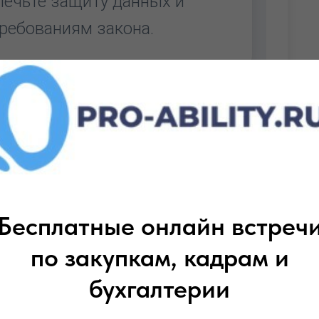
печьте защиту данных и
ребованиям закона.
ионной безопасности (ИБ)
ой для государственного
г, рост изощренных кибератак и
гуляторов превратили ИБ из
Бесплатные онлайн встреч
егический приоритет. Для
их служащих прохождение
по закупкам, кадрам и
информации — это не просто
бухгалтерии
занность, обусловленная
одимостью обеспечения