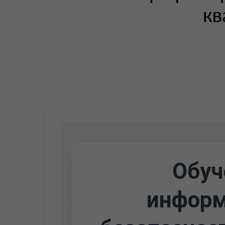
Обуч
информ