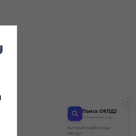
и
×
Поиск ОКПД2
определение кода
Быстрый подбор кода
ОКПД2