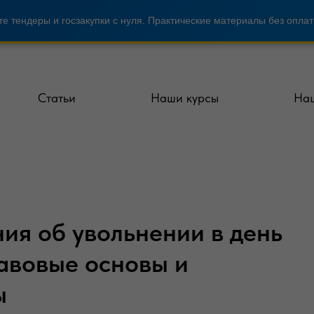
е тендеры и госзакупки с нуля. Практические материалы без оплат
Статьи
Наши курсы
Наш
ия об увольнении в день
равовые основы и
ы