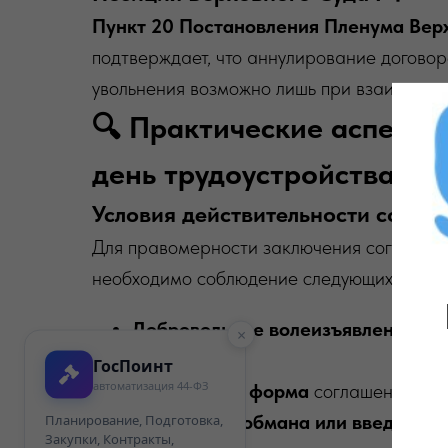
Пункт 20 Постановления Пленума Верх
подтверждает, что аннулирование договор
увольнения возможно лишь при взаимном 
🔍 Практические аспекты
день трудоустройства
Условия действительности согла
Для правомерности заключения соглашени
необходимо соблюдение следующих услов
Добровольное волеизъявление
обе
×
давления
ГосПоинт
автоматизация 44-ФЗ
Письменная форма
соглашения с че
Отсутствие обмана или введения 
Планирование, Подготовка,
Закупки, Контракты,