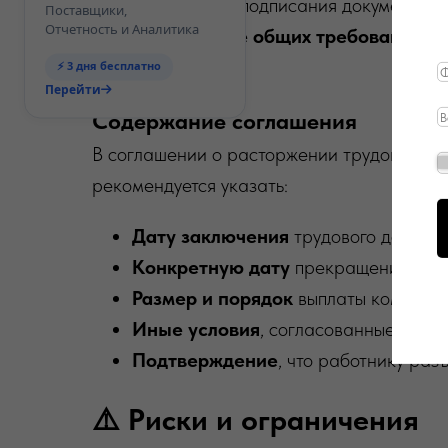
последствий подписания документа
Поставщики,
Отчетность и Аналитика
Соблюдение общих требований
тр
документов
⚡ 3 дня бесплатно
Перейти
Содержание соглашения
В соглашении о расторжении трудового до
рекомендуется указать:
Дату заключения
трудового договор
Конкретную дату
прекращения труд
Размер и порядок
выплаты компенса
Иные условия
, согласованные сторо
Подтверждение
, что работнику ра
⚠️ Риски и ограничения