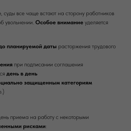
 суды все чаще встают на сторону работников
об увольнении.
Особое внимание
уделяется
 до планируемой даты
расторжения трудового
ления
при подписании соглашения
тся
день в день
оциально защищенным категориям
.)
день приема на работу с некоторыми
енными рисками
: