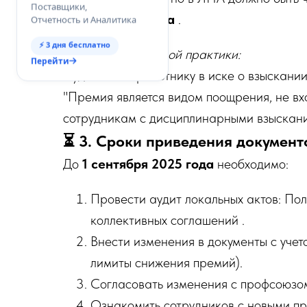
Поставщики,
оплаты труда
.
Отчетность и Аналитика
⚡ 3 дня бесплатно
Пример из судебной практики:
Перейти
Суд отказал работнику в иске о взыскании
"Премия является видом поощрения, не вх
сотрудникам с дисциплинарными взыскани
⏳ 3. Сроки приведения документо
До
1 сентября 2025 года
необходимо:
Провести аудит локальных актов: По
коллективных соглашений .
Внести изменения в документы с учет
лимиты снижения премий).
Согласовать изменения с профсоюзом 
Ознакомить сотрудников с новыми пр