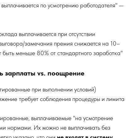
 выплачивается по усмотрению работодателя" —
клада выплачивается при отсутствии
выговора/замечания премия снижается на 10–
т быть меньше 80% от стандартного заработка"
ть зарплаты vs. поощрение
тированные при выполнении условий)
ижение требует соблюдения процедуры и лимита
тированные, выплачиваемые "на усмотрение
ыми нормами. Их можно не выплачивать без
етко указано, что они
не входят в систему