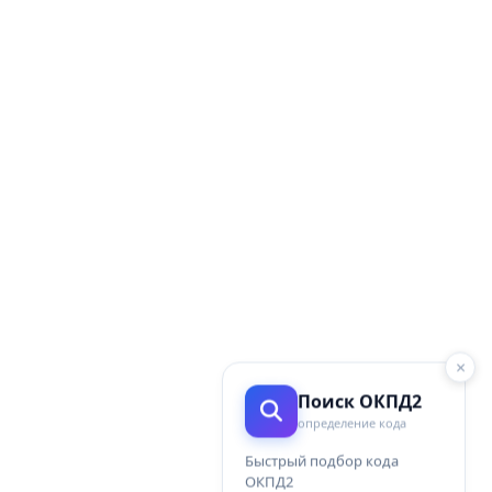
×
Поиск ОКПД2
определение кода
Быстрый подбор кода
ОКПД2