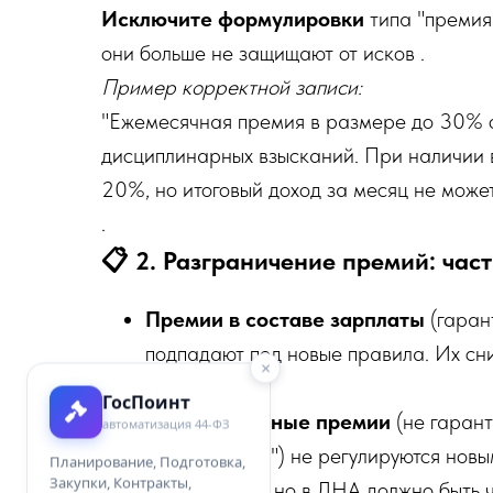
Исключите формулировки
типа "премия
они больше не защищают от исков .
Пример корректной записи:
"Ежемесячная премия в размере до 30% о
дисциплинарных взысканий. При наличии 
20%, но итоговый доход за месяц не може
.
📋 2. Разграничение премий: час
Премии в составе зарплаты
(гаран
подпадают под новые правила. Их сн
×
в 20%.
ГосПоинт
Поощрительные премии
(не гаран
автоматизация 44-ФЗ
работодателя") не регулируются нов
Планирование, Подготовка,
Закупки, Контракты,
ограничений, но в ЛНА должно быть ч