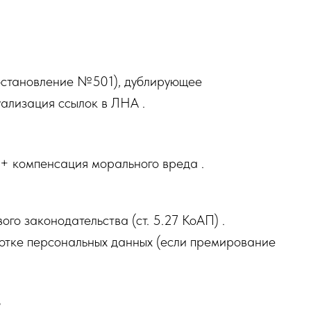
Постановление №501), дублирующее
уализация ссылок в ЛНА .
 + компенсация морального вреда .
го законодательства (ст. 5.27 КоАП) .
ботке персональных данных (если премирование
в