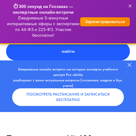
×
⏱️ 300 секунд на Госзаказ —
экспертные онлайн-встречи
Ежедневные 5-минутные
Зарегистрироваться
интерактивные эфиры с экспертами
по 44-ФЗ и 223-ФЗ. Участие
бесплатно!
найти
Ежедневные онлайн встречи на которых эксперты учебного
центра Pro-ability
разбирают с вами актуальные вопросы (госзаказа, кадров и бух.
учета)
ПОСМОТРЕТЬ РАСПИСАНИЕ И ЗАПИСАТЬСЯ
БЕСПЛАТНО