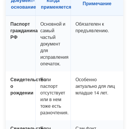
Документ-
Когда
Примечание
основание
применяется
Паспорт
Основной и
Обязателен к
гражданина
самый
предъявлению.
РФ
частый
документ
для
исправления
опечаток.
Свидетельство
Если
Особенно
о
паспорт
актуально для лиц
рождении
отсутствует
младше 14 лет.
или в нем
тоже есть
разночтения.
Свидетельство
Если
Сам факт