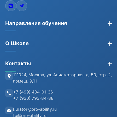
Направления обучения
Закупки по 44-ФЗ, 223-ФЗ, 275-ФЗ
О Школе
Бухгалтерия
Кадры и HR
Сведения об организации
Контакты
Противодействие коррупции
Лицензия
Антитеррористическая безопасность
Проверка документов (ФРДО)
111024, Москва
,
ул. Авиамоторная, д. 50, стр. 2,
помещ. 9/Н
Информационная безопасность
Отзывы клиентов
+7 (499) 404-01-36
Воинский учет
Преподаватели
+7 (930) 793-84-88
Инструкция пользователя
kurator@pro-ability.ru
Анкета слушателя
tp@pro-ability.ru