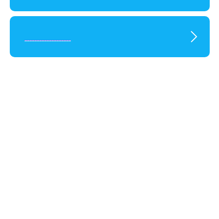
___________________