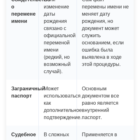
о
изменение
перемены имени не
перемене
даты
меняет дату
имени
рождения
рождения, но
связано с
документ может
официальной
служить
переменой
основанием, если
имени
ошибка была
(редкий, но
выявлена в ходе
возможный
этой процедуры.
случай).
Заграничный
Может
Основным
паспорт
использоваться
документом все
как
равно является
дополнительное
внутренний
подтверждение.
паспорт.
Судебное
В сложных
Применяется в