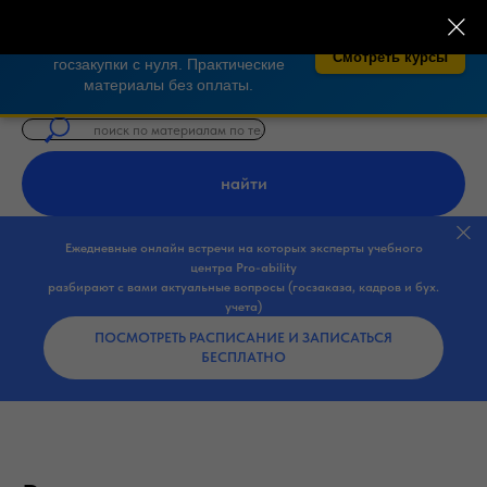
×
🎓 Бесплатные курсы по закупкам 44-
ФЗ, 223-ФЗ!
Освойте тендеры и
Смотреть курсы
госзакупки с нуля. Практические
материалы без оплаты.
найти
Ежедневные онлайн встречи на которых эксперты учебного
центра Pro-ability
разбирают с вами актуальные вопросы (госзаказа, кадров и бух.
учета)
ПОСМОТРЕТЬ РАСПИСАНИЕ И ЗАПИСАТЬСЯ
БЕСПЛАТНО