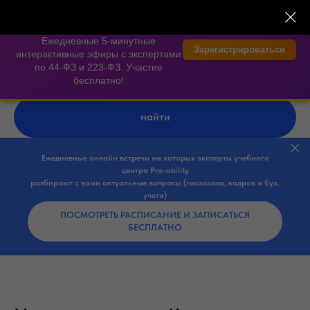
×
⏱️ 300 секунд на Госзаказ —
экспертные онлайн-встречи
Ежедневные 5-минутные
Зарегистрироваться
интерактивные эфиры с экспертами
по 44-ФЗ и 223-ФЗ. Участие
бесплатно!
найти
Ежедневные онлайн встречи на которых эксперты учебного
центра Pro-ability
разбирают с вами актуальные вопросы (госзаказа, кадров и бух.
учета)
ПОСМОТРЕТЬ РАСПИСАНИЕ И ЗАПИСАТЬСЯ
БЕСПЛАТНО