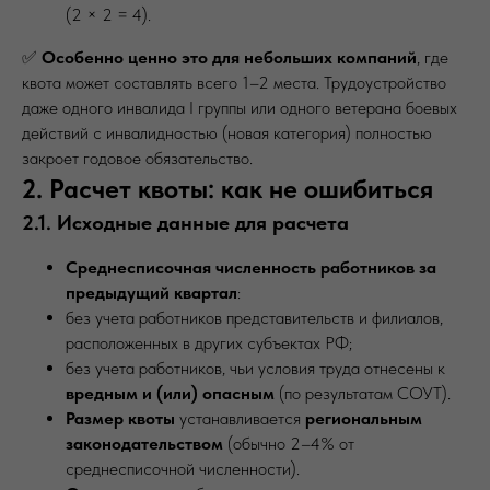
(2 × 2 = 4).
✅
Особенно ценно это для небольших компаний
, где
квота может составлять всего 1–2 места. Трудоустройство
даже одного инвалида I группы или одного ветерана боевых
действий с инвалидностью (новая категория) полностью
закроет годовое обязательство.
2. Расчет квоты: как не ошибиться
2.1. Исходные данные для расчета
Среднесписочная численность работников за
предыдущий квартал
:
без учета работников представительств и филиалов,
расположенных в других субъектах РФ;
без учета работников, чьи условия труда отнесены к
вредным и (или) опасным
(по результатам СОУТ).
Размер квоты
устанавливается
региональным
законодательством
(обычно 2–4% от
среднесписочной численности).