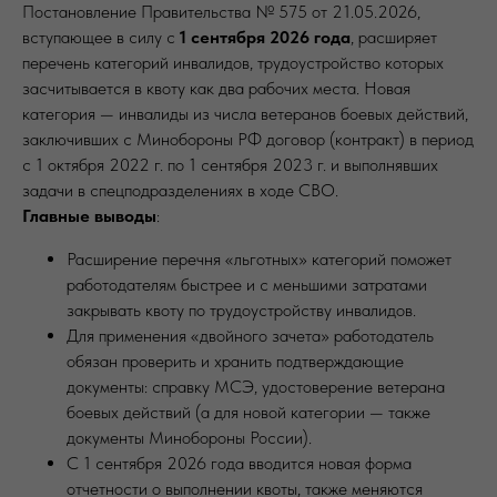
Постановление Правительства № 575 от 21.05.2026,
вступающее в силу с
1 сентября 2026 года
, расширяет
перечень категорий инвалидов, трудоустройство которых
засчитывается в квоту как два рабочих места. Новая
категория — инвалиды из числа ветеранов боевых действий,
заключивших с Минобороны РФ договор (контракт) в период
с 1 октября 2022 г. по 1 сентября 2023 г. и выполнявших
задачи в спецподразделениях в ходе СВО.
Главные выводы
:
Расширение перечня «льготных» категорий поможет
работодателям быстрее и с меньшими затратами
закрывать квоту по трудоустройству инвалидов.
Для применения «двойного зачета» работодатель
обязан проверить и хранить подтверждающие
документы: справку МСЭ, удостоверение ветерана
боевых действий (а для новой категории — также
документы Минобороны России).
С 1 сентября 2026 года вводится новая форма
отчетности о выполнении квоты, также меняются