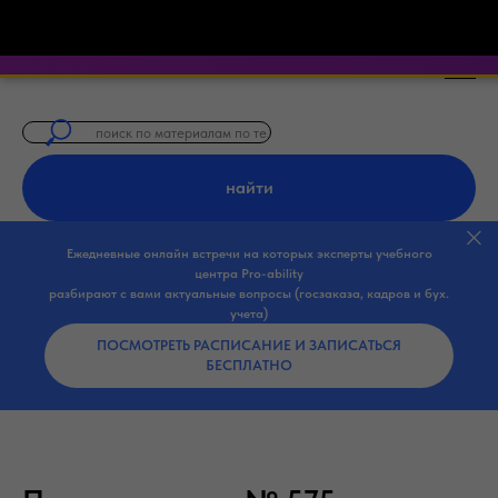
⏱️ 300 секунд на Госзаказ — экспертные онлайн-встреч
найти
Ежедневные онлайн встречи на которых эксперты учебного
центра Pro-ability
разбирают с вами актуальные вопросы (госзаказа, кадров и бух.
учета)
ПОСМОТРЕТЬ РАСПИСАНИЕ И ЗАПИСАТЬСЯ
БЕСПЛАТНО