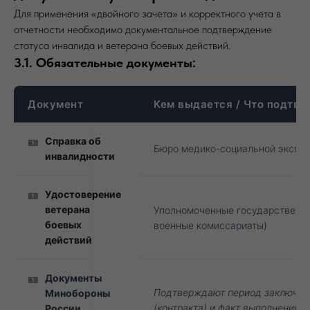
Для применения «двойного зачета» и корректного учета в
отчетности необходимо документальное подтверждение
статуса инвалида и ветерана боевых действий.
3.1. Обязательные документы:
Документ
Кем выдается / Что подтв
Справка об
🪪
Бюро медико-социальной экспер
инвалидности
Удостоверение
🪪
ветерана
Уполномоченные государственны
боевых
военные комиссариаты)
действий
Документы
🪪
Подтверждают период заключен
Минобороны
(контракта) и факт выполнения з
России