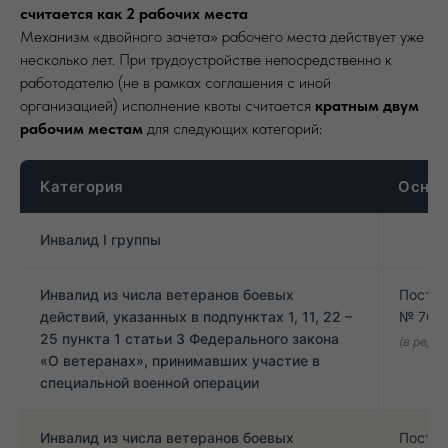
считается как 2 рабочих места
Механизм «двойного зачета» рабочего места действует уже
несколько лет. При трудоустройстве непосредственно к
работодателю (не в рамках соглашения с иной
организацией) исполнение квоты считается
кратным двум
рабочим местам
для следующих категорий:
Категория
Основ
Инвалид I группы
Инвалид из числа ветеранов боевых
Постан
действий, указанных в подпунктах 1, 11, 22 –
№ 709 
25 пункта 1 статьи 3 Федерального закона
(в ред. 
«О ветеранах», принимавших участие в
специальной военной операции
Инвалид из числа ветеранов боевых
Постан