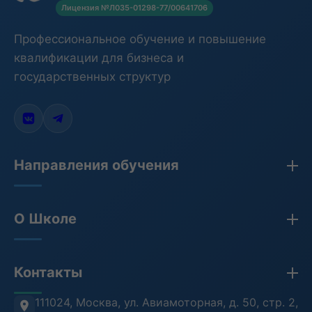
Лицензия №Л035-01298-77/00641706
Профессиональное обучение и повышение
квалификации для бизнеса и
государственных структур
Направления обучения
Закупки по 44-ФЗ, 223-ФЗ, 275-ФЗ
О Школе
Бухгалтерия
Кадры и HR
Сведения об организации
Контакты
Противодействие коррупции
Лицензия
Антитеррористическая безопасность
Проверка документов (ФРДО)
111024, Москва
,
ул. Авиамоторная, д. 50, стр. 2,