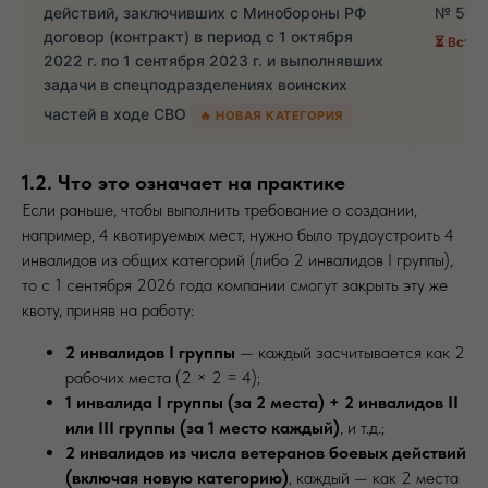
действий, заключивших с Минобороны РФ
№ 575 
договор (контракт) в период с 1 октября
⏳ Вступ
2022 г. по 1 сентября 2023 г. и выполнявших
задачи в спецподразделениях воинских
частей в ходе СВО
🔥 НОВАЯ КАТЕГОРИЯ
1.2. Что это означает на практике
Если раньше, чтобы выполнить требование о создании,
например, 4 квотируемых мест, нужно было трудоустроить 4
инвалидов из общих категорий (либо 2 инвалидов I группы),
то с 1 сентября 2026 года компании смогут закрыть эту же
квоту, приняв на работу:
2 инвалидов I группы
— каждый засчитывается как 2
рабочих места (2 × 2 = 4);
1 инвалида I группы (за 2 места) + 2 инвалидов II
или III группы (за 1 место каждый)
, и т.д.;
2 инвалидов из числа ветеранов боевых действий
(включая новую категорию)
, каждый — как 2 места