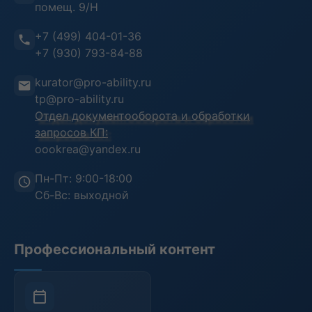
помещ. 9/Н
Информационная безопасность
Отзывы клиентов
+7 (499) 404-01-36
Воинский учет
Преподаватели
+7 (930) 793-84-88
Инструкция пользователя
kurator@pro-ability.ru
Анкета слушателя
tp@pro-ability.ru
Отдел документооборота и обработки
запросов КП:
oookrea@yandex.ru
Пн-Пт: 9:00-18:00
Сб-Вс: выходной
Профессиональный контент