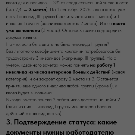
квота для инвалидов — 3% от среднесписочной численности
(это 2,4 →
3 места
). На 1 сентября 2026 года в штате уже
есть 1 инвалид III группы (засчитывается как 1 место) и 1
инвалид I группы (засчитывается как 2 места). Итого
квота
уже выполнена
(3 места). Осталось только подтвердить
документально.
Но что, если бы в штате не было инвалида I группы?
Без льготного коэффициента компании потребовалось бы
трудоустроить 3 инвалидов (например, III группы). Но с
учетом «двойного зачета» можно принять
на работу 1
инвалида из числа ветеранов боевых действий
(новая
категория), и он закроет сразу 2 места из 3. Останется
принять еще одного инвалида любой группы (кроме I), и
квота будет выполнена.
Выгода: вместо поиска 3 работников достаточно найти 2
(один из них — инвалид I группы или ветеран боевых
действий с инвалидностью).
3. Подтверждение статуса: какие
документы нужны работодателю