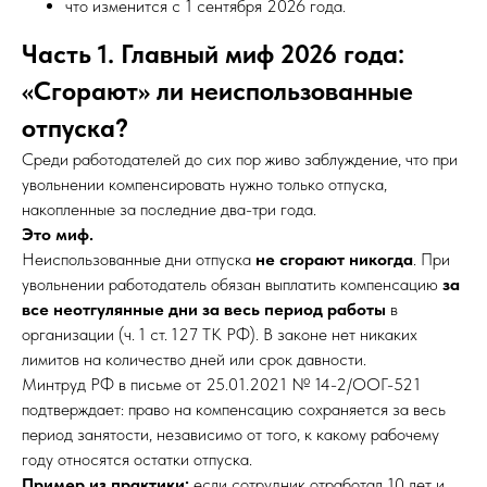
что изменится с 1 сентября 2026 года.
Часть 1. Главный миф 2026 года:
«Сгорают» ли неиспользованные
отпуска?
Среди работодателей до сих пор живо заблуждение, что при
увольнении компенсировать нужно только отпуска,
накопленные за последние два-три года.
Это миф.
Неиспользованные дни отпуска
не сгорают никогда
. При
увольнении работодатель обязан выплатить компенсацию
за
все неотгулянные дни за весь период работы
в
организации (ч. 1 ст. 127 ТК РФ). В законе нет никаких
лимитов на количество дней или срок давности.
Минтруд РФ в письме от 25.01.2021 № 14-2/ООГ-521
подтверждает: право на компенсацию сохраняется за весь
период занятости, независимо от того, к какому рабочему
году относятся остатки отпуска.
Пример из практики:
если сотрудник отработал 10 лет и