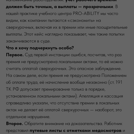
должен быть точным, а выплаты — прозрачными
. В
нашей практике учебного центра PRO-ABILITY мы часто
видим, как компании пытаются «сэкономить» на
сверхурочных, включая их в премии или иные поощрительные
выплаты. Этот кейс наглядно показывает, чем такие попытки
заканчиваются в суде.
Что я хочу подчеркнуть особо?
Первое.
Суд первой инстанции ошибся, посчитав, что раз
премия не предусмотрена локальными актами, то её можно
считать оплатой сверхурочных. Это опасное заблуждение.
На самом деле, если премия не предусмотрена Положением
об оплате труда, её начисление вообще незаконно (ст. 191
ТК РФ допускает премирование только в порядке,
установленном локальными актами). Апелляция и кассация
справедливо указали, что отсутствие премии в локальных
актах не делает её оплатой сверхурочных — наоборот, это
отдельное нарушение.
Второе.
Обратите внимание на доказательства. Работник
представил
путевые листы с отметками медосмотров
и