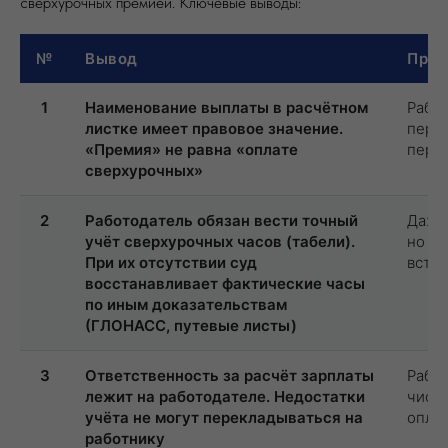
сверхурочных премией. Ключевые выводы:
№
Вывод
Прак
1
Наименование выплаты в расчётном
Рабо
листке имеет правовое значение.
пере
«Премия» не равна «оплате
пере
сверхурочных»
2
Работодатель обязан вести точный
Даже 
учёт сверхурочных часов (табели).
но е
При их отсутствии суд
встан
восстанавливает фактические часы
по иным доказательствам
(ГЛОНАСС, путевые листы)
3
Ответственность за расчёт зарплаты
Рабо
лежит на работодателе. Недостатки
число
учёта не могут перекладываться на
опла
работнику