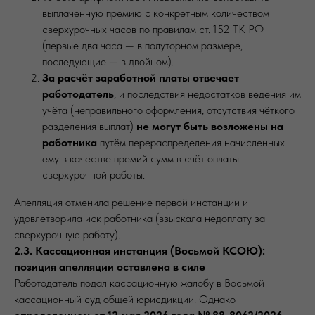
выплаченную премию с конкретным количеством
сверхурочных часов по правилам ст. 152 ТК РФ
(первые два часа — в полуторном размере,
последующие — в двойном).
За расчёт заработной платы отвечает
работодатель
, и последствия недостатков ведения им
учёта (неправильного оформления, отсутствия чёткого
разделения выплат)
не могут быть возложены на
работника
путём перераспределения начисленных
ему в качестве премий сумм в счёт оплаты
сверхурочной работы.
Апелляция отменила решение первой инстанции и
удовлетворила иск работника (взыскала недоплату за
сверхурочную работу).
2.3. Кассационная инстанция (Восьмой КСОЮ):
позиция апелляции оставлена в силе
Работодатель подал кассационную жалобу в Восьмой
кассационный суд общей юрисдикции. Однако