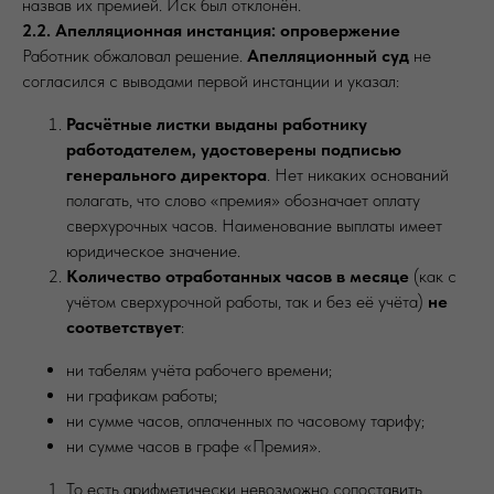
назвав их премией. Иск был отклонён.
2.2. Апелляционная инстанция: опровержение
Работник обжаловал решение.
Апелляционный суд
не
согласился с выводами первой инстанции и указал:
Расчётные листки выданы работнику
работодателем, удостоверены подписью
генерального директора
. Нет никаких оснований
полагать, что слово «премия» обозначает оплату
сверхурочных часов. Наименование выплаты имеет
юридическое значение.
Количество отработанных часов в месяце
(как с
учётом сверхурочной работы, так и без её учёта)
не
соответствует
:
ни табелям учёта рабочего времени;
ни графикам работы;
ни сумме часов, оплаченных по часовому тарифу;
ни сумме часов в графе «Премия».
То есть арифметически невозможно сопоставить