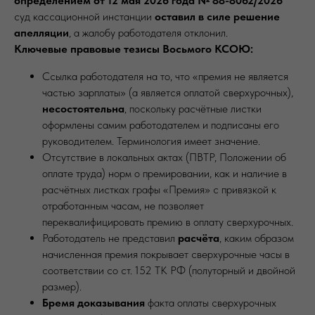
определением от 12 мая 2026 года № 88-8062/2026
суд кассационной инстанции
оставил в силе решение
апелляции
, а жалобу работодателя отклонил.
Ключевые правовые тезисы Восьмого КСОЮ:
Ссылка работодателя на то, что «премия не является
частью зарплаты» (а является оплатой сверхурочных),
несостоятельна
, поскольку расчётные листки
оформлены самим работодателем и подписаны его
руководителем. Терминология имеет значение.
Отсутствие в локальных актах (ПВТР, Положении об
оплате труда) норм о премировании, как и наличие в
расчётных листках графы «Премия» с привязкой к
отработанным часам, не позволяет
переквалифицировать премию в оплату сверхурочных.
Работодатель не представил
расчёта
, каким образом
начисленная премия покрывает сверхурочные часы в
соответствии со ст. 152 ТК РФ (полуторный и двойной
размер).
Бремя доказывания
факта оплаты сверхурочных