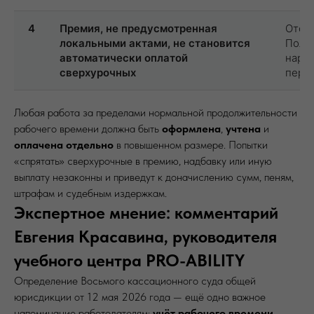
4
Премия, не предусмотренная
Отсут
локальными актами, не становится
Поло
автоматически оплатой
наруш
сверхурочных
пере
Любая работа за пределами нормальной продолжительности
рабочего времени должна быть
оформлена
,
учтена
и
оплачена отдельно
в повышенном размере. Попытки
«спрятать» сверхурочные в премию, надбавку или иную
выплату незаконны и приведут к доначислению сумм, пеням,
штрафам и судебным издержкам.
Экспертное мнение: комментарий
Евгения Красавина, руководителя
учебного центра PRO-ABILITY
Определение Восьмого кассационного суда общей
юрисдикции от 12 мая 2026 года — ещё одно важное
напоминание работодателям:
учёт рабочего времени