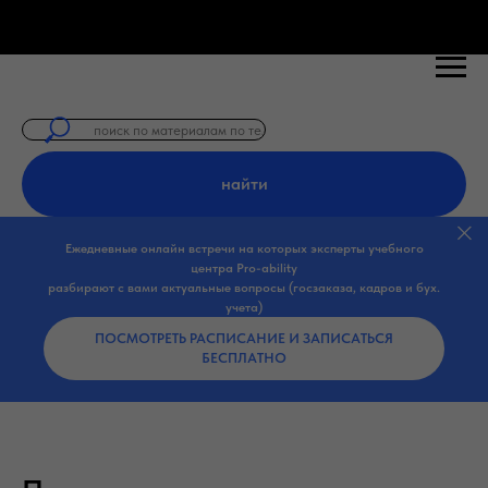
найти
Ежедневные онлайн встречи на которых эксперты учебного
центра Pro-ability
разбирают с вами актуальные вопросы (госзаказа, кадров и бух.
учета)
ПОСМОТРЕТЬ РАСПИСАНИЕ И ЗАПИСАТЬСЯ
БЕСПЛАТНО