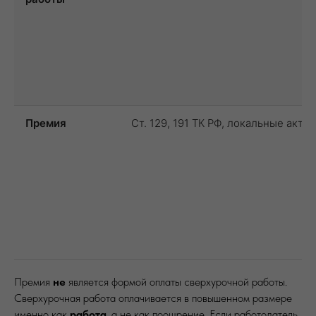
Премия
Ст. 129, 191 ТК РФ, локальные акты
Премия
не
является формой оплаты сверхурочной работы.
Сверхурочная работа оплачивается в повышенном размере
именно как
работа
, а не как поощрение. Если работодатель