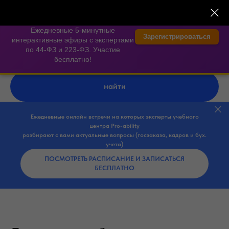
найти
Ежедневные онлайн встречи на которых эксперты учебного
центра Pro-ability
разбирают с вами актуальные вопросы (госзаказа, кадров и бух.
учета)
ПОСМОТРЕТЬ РАСПИСАНИЕ И ЗАПИСАТЬСЯ
БЕСПЛАТНО