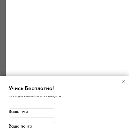
Учись Бесплатно!
Курсы для заказчиков и поставщиков
×
×
ГосПоинт
Поиск ОКПД2
автоматизация 44-ФЗ
Ваше имя
определение кода
Планирование, Подготовка,
Закупки, Контракты, Поставщики,
Быстрый подбор кода ОКПД2
Отчетность и Аналитика
по описанию товара или услуги
Ваша почта