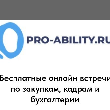
ть повышения квалификации / профпереподготовки р
 службы
Бесплатные онлайн встреч
еще материалы по теме
по закупкам, кадрам и
ОНЛАЙН КУРСЫ НАШ
бухгалтерии