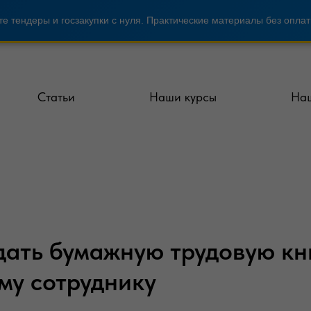
е тендеры и госзакупки с нуля. Практические материалы без оплат
Статьи
Наши курсы
Наш
дать бумажную трудовую к
му сотруднику