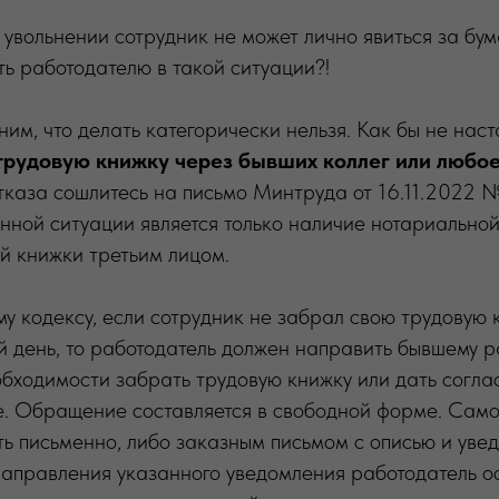
и увольнении сотрудник не может лично явиться за бу
ть работодателю в такой ситуации?!
им, что делать категорически нельзя. Как бы не наст
трудовую книжку через бывших коллег или любое
тказа сошлитесь на письмо Минтруда от 16.11.2022 
нной ситуации является только наличие нотариально
й книжки третьим лицом.
у кодексу, если сотрудник не забрал свою трудовую 
 день, то работодатель должен направить бывшему р
бходимости забрать трудовую книжку или дать согла
те. Обращение составляется в свободной форме. Сам
ь письменно, либо заказным письмом с описью и уве
направления указанного уведомления работодатель о