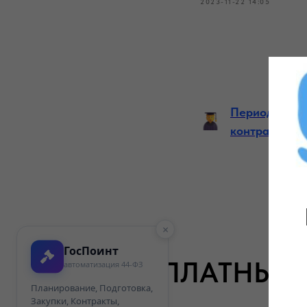
2023-11-22 14:05
Периодичнос
контрактной
×
ГосПоинт
БЕСПЛАТНЫЕ 
автоматизация 44-ФЗ
Планирование, Подготовка,
Закупки, Контракты,