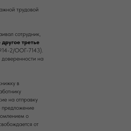
мажной трудовой
аивал сотрудник,
 другое третье
№14-2/ООГ-7143).
й доверенности на
книжку в
аботнику
сие на отправку
о предложение
домлением о
свобождается от