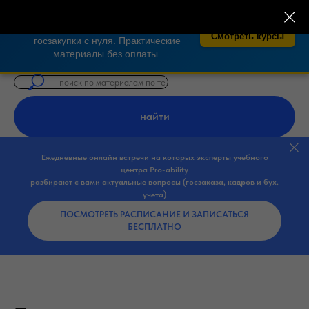
×
🎓 Бесплатные курсы по закупкам 44-
ФЗ, 223-ФЗ!
Освойте тендеры и
Смотреть курсы
госзакупки с нуля. Практические
материалы без оплаты.
найти
Ежедневные онлайн встречи на которых эксперты учебного
центра Pro-ability
разбирают с вами актуальные вопросы (госзаказа, кадров и бух.
учета)
ПОСМОТРЕТЬ РАСПИСАНИЕ И ЗАПИСАТЬСЯ
БЕСПЛАТНО