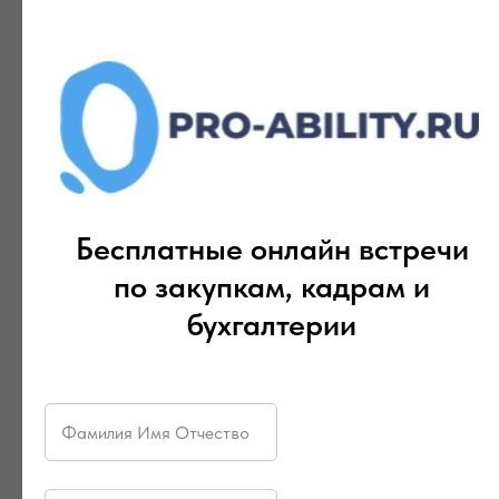
представление на присвоение чина, затем оно
проходит согласование и утверждается руководителем.
Знание внутренних сроков поможет вам понимать,
когда примерно ожидать приказ.
Обращаться в суд преждевременно –
рискованно.
Как показало рассмотрение дела, даже
задержка в несколько месяцев не будет признана
нарушением, если только вы не докажете, что
наниматель намеренно затягивает процесс (например,
игнорирует ваши неоднократные обращения и
Бесплатные онлайн встречи
представления кадровой службы) или что в отношении
по закупкам, кадрам и
других служащих чины присваиваются быстрее
(дискриминация).
бухгалтерии
📋 Рекомендации для нанимателей
(кадровых служб)
Закрепите процедуру в локальном акте.
Чтобы
избежать споров, в положении о порядке присвоения