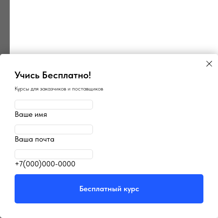
Учись Бесплатно!
Курсы для заказчиков и поставщиков
×
×
ГосПоинт
Ваше имя
Поиск ОКПД2
автоматизация 44-ФЗ
определение кода
Планирование, Подготовка,
Закупки, Контракты, Поставщики,
Быстрый подбор кода ОКПД2
Ваша почта
Отчетность и Аналитика
по описанию товара или услуги
⚡ 3 дня бесплатно
⚡ БЕСПЛАТНО*
+7(000)000-0000
Перейти
Попробовать
Бесплатный курс