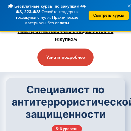
×
🎓 Бесплатные курсы по закупкам 44-
ФЗ, 223-ФЗ!
Освойте тендеры и
Смотреть курсы
госзакупки с нуля. Практические
материалы без оплаты.
Реестр аттестованных специалистов по
закупкам
Узнать подробнее
Специалист по
антитеррористическо
защищенности
5-6 уровень