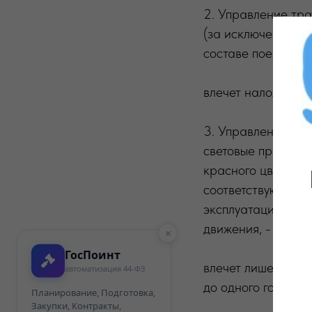
2. Управление тр
(за исключением с
составе поезда) -
влечет наложение
3. Управление тра
световые приборы
красного цвета, а
соответствуют тре
эксплуатации и о
движения, -
×
ГосПоинт
влечет лишение п
автоматизация 44-ФЗ
до одного года с 
Планирование, Подготовка,
Закупки, Контракты,