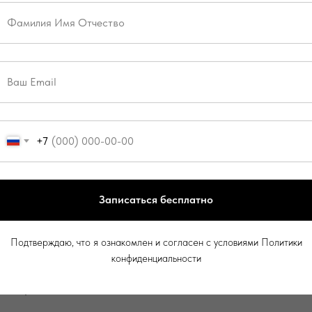
ранспортным средством, на котором установлены стекл
ыми цветными пленками), светопропускание которых 
ческого регламента о безопасности колесных трансп
 административного штрафа в размере пятисот рубле
нспортным средством, на котором без соответствую
+7
йства для подачи специальных световых или звуковых 
ной сигнализации), -
Записаться бесплатно
ава управления транспортными средствами на срок о
нфискацией указанных устройств.
Подтверждаю, что я ознакомлен и согласен с условиями Политики
конфиденциальности
ранспортным средством, на котором незаконно устан
онарь легкового такси или опознавательный знак "Ин