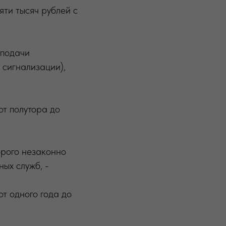
ти тысяч рублей с
 подачи
 сигнализации),
от полутора до
орого незаконно
ых служб, -
т одного года до