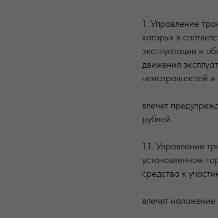
1. Управление тра
которых в соответ
эксплуатации и о
движения эксплуа
неисправностей и у
влечет предупреж
рублей.
1.1. Управление т
установленном по
средства к участи
влечет наложение 