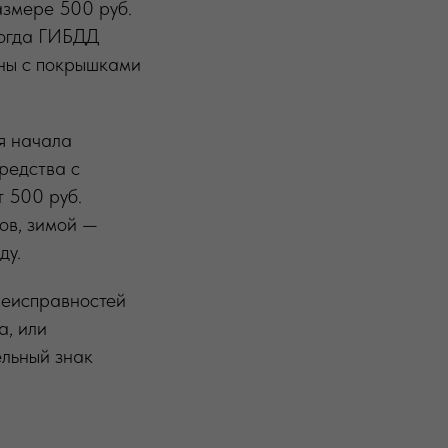
азмере 500 руб.
тогда ГИБДД
ины с покрышками
я начала
редства с
т 500 руб.
ов, зимой —
ду.
неисправностей
а, или
ельный знак