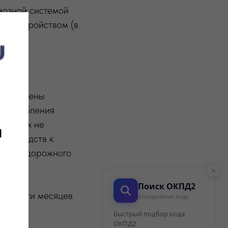
мозной системой
ным устройством (в
й.
становлены
испособления
которых не
и
ых средств к
сности дорожного
×
Поиск ОКПД2
от шести месяцев
определение кода
Быстрый подбор кода
ОКПД2