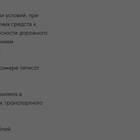
и условий, при
ных средств к
асности дорожного
ением
-
азмере пятисот
рмлена в
к транспортного
блей.