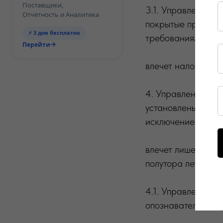
Поставщики,
3.1. Управление т
Отчетность и Аналитика
покрытые прозрачн
⚡ 3 дня бесплатно
требованиям техни
Перейти
влечет наложение
4. Управление тра
установлены устро
исключением охран
влечет лишение пр
полутора лет с ко
4.1. Управление т
опознавательный ф