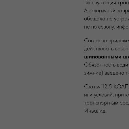
эксплуатация тра
Аналогичный запре
обещала не устра
не по сезону. инф
Согласно приложе
действовать сезон
шипованными
ш
Обязанность води
зимние) введена п
Статья 12.5 КОАП
или условий, при 
транспортным сред
Инвалид.