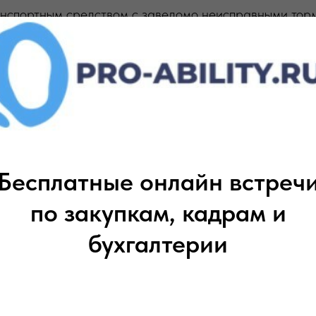
анспортным средством с заведомо неисправными тор
тояночного тормоза), рулевым управлением или сцеп
 административного штрафа в размере пятисот рубле
нспортным средством, на передней части которого у
 с огнями красного цвета или световозвращающие пр
 равно световые приборы, цвет огней и режим работы 
Бесплатные онлайн встреч
бованиям Основных положений по допуску транспортн
по закупкам, кадрам и
бязанностей должностных лиц по обеспечению безопа
бухгалтерии
рава управления транспортными средствами на срок 
конфискацией указанных приборов и приспособлений.