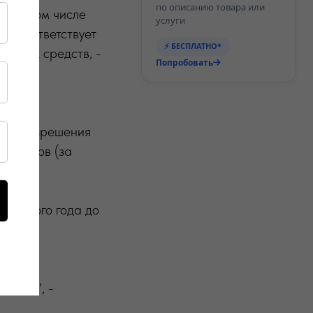
по описанию товара или
а (в том числе
услуги
не соответствует
⚡ БЕСПЛАТНО*
ортных средств, -
Попробовать
й.
щего разрешения
сигналов (за
т одного года до
овлен
валид", -