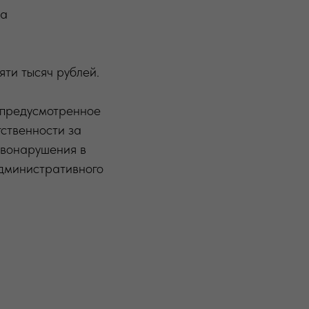
на
ти тысяч рублей.
 предусмотренное
тственности за
авонарушения в
административного