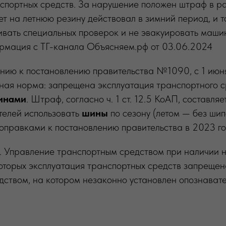
нспортных средств. За нарушение положен штраф в р
т на летнюю резину действовал в зимний период, и 
ивать специальных проверок и не эвакуировать маш
ормация с ТГ-канала Объясняем.рф от 03.06.2024
нию к постановлению правительства №1090, с 1 июн
ная норма: запрещена эксплуатация транспортного с
инами
. Штраф, согласно ч. 1 ст. 12.5 КоАП, составляе
телей использовать
шины
по сезону (летом — без шип
оправками к постановлению правительства в 2023 го
. Управление транспортным средством при наличии 
которых эксплуатация транспортных средств запрещен
ством, на котором незаконно установлен опознават