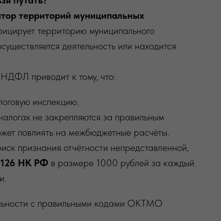
зя путать?
тор территорий муниципальных
фицирует территорию муниципального
 осуществляется деятельность или находится
ДФЛ приводит к тому, что:
логовую инспекцию.
налогах не закрепляются за правильным
жет повлиять на межбюджетные расчёты.
риск признания отчётности непредставленной,
 126 НК РФ
в размере 1000 рублей за каждый
и.
тельности с правильными кодами ОКТMO