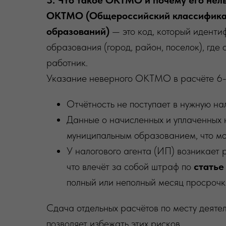
3. Что такое ОКТМО и почему его нель
ОКТМО (Общероссийский классифика
образований)
— это код, который иденти
образования (город, район, поселок), где
работник.
Указание неверного ОКТМО в расчёте 6-Н
Отчётность не поступает в нужную на
Данные о начисленных и уплаченных 
муниципальным образованием, что мо
У налогового агента (ИП) возникает 
что влечёт за собой штраф по
статье
полный или неполный месяц просрочк
Сдача отдельных расчётов по месту дея
позволяет избежать этих рисков.