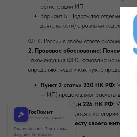
регистрации ИП.
Вариант Б: Подать два отдельных рас
деятельности) с разными кодами ОК
ФНС России в своём ответе склонилась к
2. Правовое обоснование: Почему ну
Рекомендация ФНС основана на нормах Н
определяют, куда и как нужно представля
Пункт 2 статьи 230 НК РФ:
Устанав
— ИП) представляют расчёты в нало
×
Пункт 7 статьи 226 НК РФ:
Уточняет
ГосПоинт
которые относятся к категории налого
автоматизация 44-ФЗ
органах
по месту своего жительст
Планирование, Подготовка,
Закупки, Контракты,