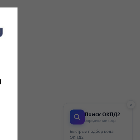
и
×
Поиск ОКПД2
определение кода
Быстрый подбор кода
ОКПД2