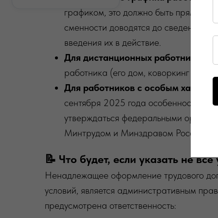
графиком, это должно быть прямо ука
сменности доводятся до сведения раб
введения их в действие.
Для дистанционных работников
: 
работника (его дом, коворкинг и т.д.).
Для работников с особым характ
сентября 2025 года особенности реж
утверждаться федеральными органами
Минтрудом и Минздравом России.
📝 Что будет, если указать не все
Ненадлежащее оформление трудового догов
условий, является административным прав
предусмотрена ответственность: