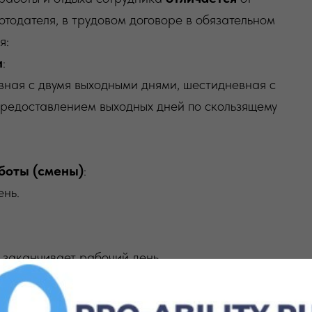
отодателя, в трудовом договоре в обязательном
я:
и
:
вная с двумя выходными днями, шестидневная с
предоставлением выходных дней по скользящему
боты (смены)
:
ень.
и заканчивает рабочий день.