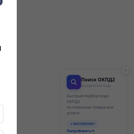
и
×
Поиск ОКПД2
определение кода
Быстрый подбор кода
ОКПД2
по описанию товара или
услуги
⚡ БЕСПЛАТНО*
Попробовать