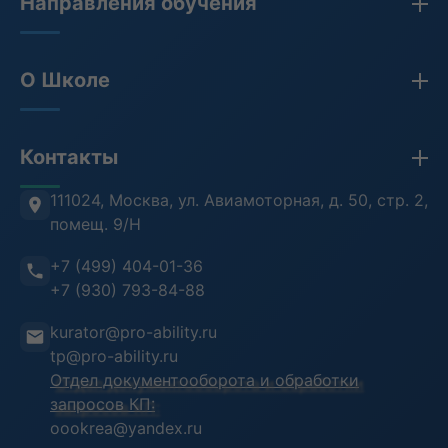
Направления обучения
Закупки по 44-ФЗ, 223-ФЗ, 275-ФЗ
О Школе
Бухгалтерия
Кадры и HR
Сведения об организации
Контакты
Противодействие коррупции
Лицензия
Антитеррористическая безопасность
Проверка документов (ФРДО)
111024, Москва
,
ул. Авиамоторная, д. 50, стр. 2,
помещ. 9/Н
Информационная безопасность
Отзывы клиентов
+7 (499) 404-01-36
Воинский учет
Преподаватели
+7 (930) 793-84-88
Инструкция пользователя
kurator@pro-ability.ru
Анкета слушателя
tp@pro-ability.ru
Отдел документооборота и обработки
запросов КП:
oookrea@yandex.ru