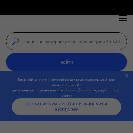
найти
Ежедневные онлайн встречи на которых эксперты учебного
центра Pro-ability
разбирают с вами актуальные вопросы (госзаказа, кадров и бух.
учета)
ПОСМОТРЕТЬ РАСПИСАНИЕ И ЗАПИСАТЬСЯ
БЕСПЛАТНО