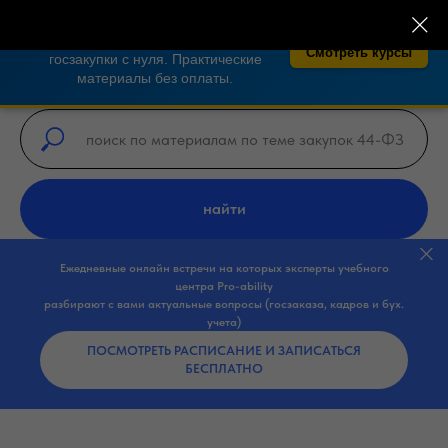
×
🎓 Бесплатные курсы по закупкам 44-
ФЗ, 223-ФЗ!
Освойте тендеры и
Смотреть курсы
госзакупки с нуля. Практические
материалы без оплаты.
найти
Ежедневные онлайн встречи на которых эксперты учебного
центра Pro-ability
разбирают с вами актуальные вопросы (госзаказа, кадров и бух.
учета)
ПОСМОТРЕТЬ РАСПИСАНИЕ И ЗАПИСАТЬСЯ
БЕСПЛАТНО