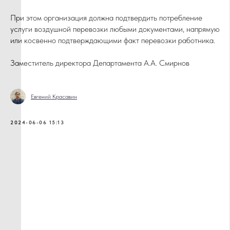
При этом организация должна подтвердить потребление
услуги воздушной перевозки любыми документами, напрямую
или косвенно подтверждающими факт перевозки работника.
Бесплатные онлайн встречи
Заместитель директора Департамента А.А. Смирнов
по закупкам, кадрам и
бухгалтерии
Евгений Красавин
2024-06-06 15:13