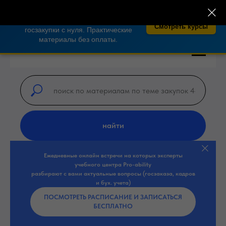
×
🎓 Бесплатные курсы по закупкам 44-
ФЗ, 223-ФЗ!
Освойте тендеры и
Смотреть курсы
госзакупки с нуля. Практические
материалы без оплаты.
найти
Ежедневные онлайн встречи на которых эксперты
учебного центра Pro-ability
разбирают с вами актуальные вопросы (госзаказа, кадров
и бух. учета)
ПОСМОТРЕТЬ РАСПИСАНИЕ И ЗАПИСАТЬСЯ
БЕСПЛАТНО