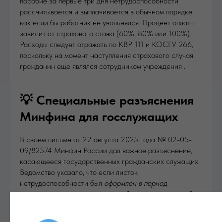
пособие за первые три дня нетрудоспособности
рассчитывается и выплачивается в обычном порядке,
как если бы работник не увольнялся. Процент оплаты
зависит от страхового стажа (60%, 80% или 100%).
Расходы следует отражать по КВР 111 и КОСГУ 266,
поскольку на момент наступления страхового случая
гражданин еще являлся сотрудником учреждения .
💡 Специальные разъяснения
Минфина для госслужащих
В своем письме от 22 августа 2025 года № 02-05-
09/82574 Минфин России дал важное разъяснение,
касающееся государственных гражданских служащих.
Ведомство указало, что если листок
нетрудоспособности был
оформлен в период
прохождения гражданской службы
, то выплата пособия
за первые три дня, осуществляемая даже
после
увольнения служащего
, должна отражаться по КВР 121