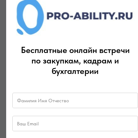
«Фонд оплаты труда государственных (муниципальных)
органов» .
Это подчеркивает принцип, согласно которому момент
оформления больничного листа (до увольнения)
является ключевым для выбора КВР, а не момент его
фактической выплаты.
Бесплатные онлайн встречи
по закупкам, кадрам и
⚠️ Частые ошибки и на что
бухгалтерии
обратить внимание
Неправильная классификация лиц на ГПД.
Нельзя применять для исполнителей по
гражданско-правовым договорам коды,
предназначенные для персонала (КВР 111/121 с
КОСГУ 266). Эти лица не входят в категорию
«персонал», поэтому для них установлена
специальная классификация — КВР 321 и
КОСГУ 262 .