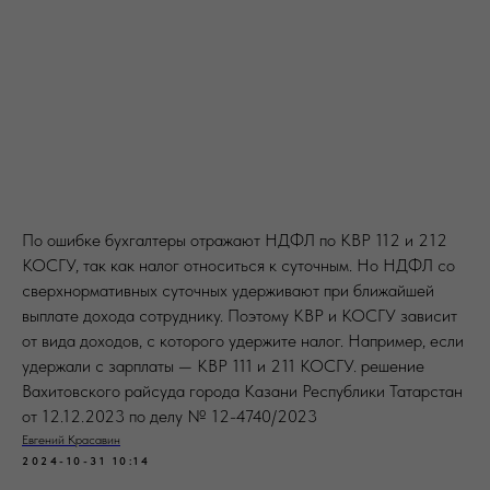
По ошибке бухгалтеры отражают НДФЛ по КВР 112 и 212
КОСГУ, так как налог относиться к суточным. Но НДФЛ со
сверхнормативных суточных удерживают при ближайшей
выплате дохода сотруднику. Поэтому КВР и КОСГУ зависит
от вида доходов, с которого удержите налог. Например, если
удержали с зарплаты — КВР 111 и 211 КОСГУ. решение
Вахитовского райсуда города Казани Республики Татарстан
от 12.12.2023 по делу № 12-4740/2023
Евгений Красавин
2024-10-31 10:14