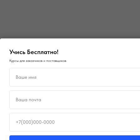
Учись Бесплатно!
Курсы для заказчиков и поставщиков
Ваше имя
Ваша почта
Пла
Зак
Быс
Отч
по 
+7(000)000-0000
⚡ 
⚡ 
Пер
Поп