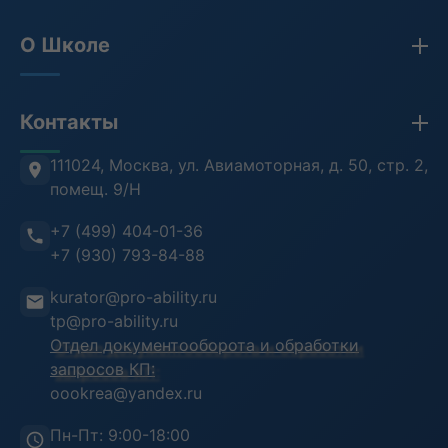
Закупки по 44-ФЗ, 223-ФЗ, 275-ФЗ
О Школе
Бухгалтерия
Кадры и HR
Сведения об организации
Контакты
Противодействие коррупции
Лицензия
Антитеррористическая безопасность
Проверка документов (ФРДО)
111024, Москва
,
ул. Авиамоторная, д. 50, стр. 2,
помещ. 9/Н
Информационная безопасность
Отзывы клиентов
+7 (499) 404-01-36
Воинский учет
Преподаватели
+7 (930) 793-84-88
Инструкция пользователя
kurator@pro-ability.ru
Анкета слушателя
tp@pro-ability.ru
Отдел документооборота и обработки
запросов КП:
oookrea@yandex.ru
Пн-Пт: 9:00-18:00