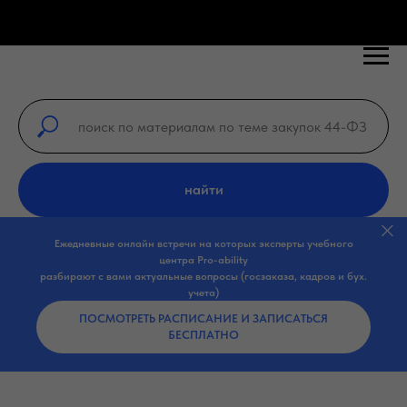
найти
Ежедневные онлайн встречи на которых эксперты учебного
центра Pro-ability
разбирают с вами актуальные вопросы (госзаказа, кадров и бух.
учета)
ПОСМОТРЕТЬ РАСПИСАНИЕ И ЗАПИСАТЬСЯ
БЕСПЛАТНО