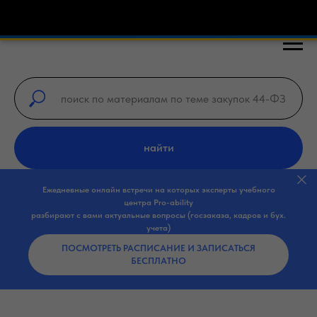
🎓 Бесплатные курсы по закупкам 44-ФЗ, 
найти
Ежедневные онлайн встречи на которых эксперты учебного
центра Pro-ability
разбирают с вами актуальные вопросы (госзаказа, кадров и бух.
учета)
ПОСМОТРЕТЬ РАСПИСАНИЕ И ЗАПИСАТЬСЯ
БЕСПЛАТНО