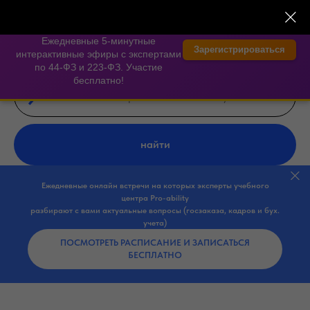
×
⏱️ 300 секунд на Госзаказ —
экспертные онлайн-встречи
Ежедневные 5-минутные
Зарегистрироваться
интерактивные эфиры с экспертами
по 44-ФЗ и 223-ФЗ. Участие
бесплатно!
найти
Ежедневные онлайн встречи на которых эксперты учебного
центра Pro-ability
разбирают с вами актуальные вопросы (госзаказа, кадров и бух.
учета)
ПОСМОТРЕТЬ РАСПИСАНИЕ И ЗАПИСАТЬСЯ
БЕСПЛАТНО