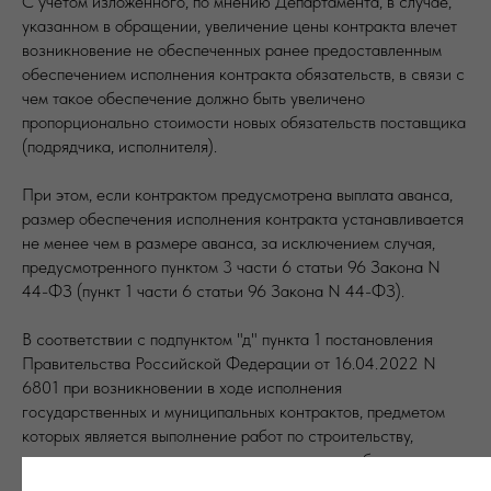
С учетом изложенного, по мнению Департамента, в случае,
указанном в обращении, увеличение цены контракта влечет
возникновение не обеспеченных ранее предоставленным
обеспечением исполнения контракта обязательств, в связи с
чем такое обеспечение должно быть увеличено
пропорционально стоимости новых обязательств поставщика
(подрядчика, исполнителя).
При этом, если контрактом предусмотрена выплата аванса,
размер обеспечения исполнения контракта устанавливается
не менее чем в размере аванса, за исключением случая,
предусмотренного пунктом 3 части 6 статьи 96 Закона N
44-ФЗ (пункт 1 части 6 статьи 96 Закона N 44-ФЗ).
В соответствии с подпунктом "д" пункта 1 постановления
Правительства Российской Федерации от 16.04.2022 N
6801 при возникновении в ходе исполнения
государственных и муниципальных контрактов, предметом
которых является выполнение работ по строительству,
реконструкции, капитальному ремонту, сносу объекта
капитального строительства, проведение работ по