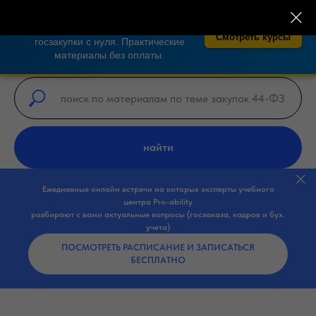
×
🎓 Бесплатные курсы по закупкам 44-
ФЗ, 223-ФЗ!
Освойте тендеры и
Смотреть курсы
госзакупки с нуля. Практические
материалы без оплаты.
найти
Ежедневные онлайн встречи на которых эксперты учебного
центра Pro-ability
разбирают с вами актуальные вопросы (госзаказа, кадров и бух.
учета)
ПОСМОТРЕТЬ РАСПИСАНИЕ И ЗАПИСАТЬСЯ
БЕСПЛАТНО