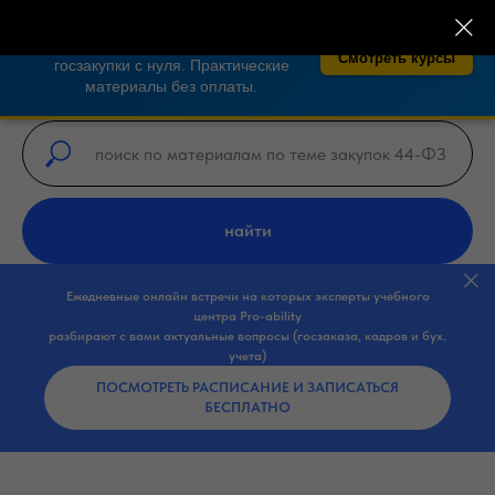
×
🎓 Бесплатные курсы по закупкам 44-
ФЗ, 223-ФЗ!
Освойте тендеры и
Смотреть курсы
госзакупки с нуля. Практические
материалы без оплаты.
найти
Ежедневные онлайн встречи на которых эксперты учебного
центра Pro-ability
разбирают с вами актуальные вопросы (госзаказа, кадров и бух.
учета)
ПОСМОТРЕТЬ РАСПИСАНИЕ И ЗАПИСАТЬСЯ
БЕСПЛАТНО