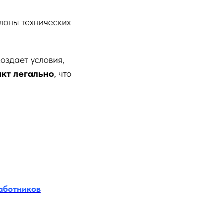
лоны технических
здает условия,
кт легально
, что
аботников