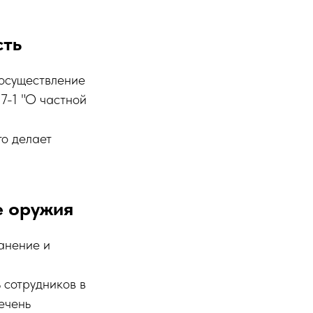
сть
 осуществление
7-1 "О частной
то делает
е оружия
анение и
ь сотрудников в
ечень