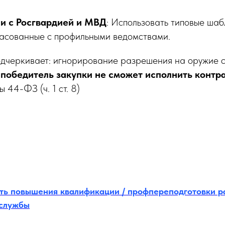
Подтверждаю, что я ознакомлен и согласен с условиями Политики
и с Росгвардией и МВД
: Использовать типовые шаб
конфиденциальности
ласованные с профильными ведомствами.
черкивает: игнорирование разрешения на оружие со
победитель закупки не сможет исполнить контра
 44-ФЗ (ч. 1 ст. 8)
ть повышения квалификации / профпереподготовки р
 службы