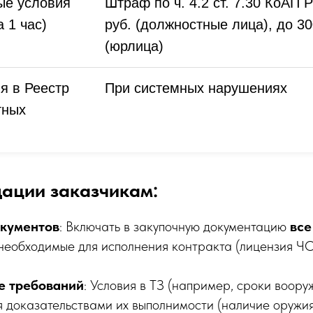
ые условия
Штраф по ч. 4.2 ст. 7.30 КоАП Р
по закупкам, кадрам и
 1 час)
руб. (должностные лица), до 30
бухгалтерии
(юрлица)
я в Реестр
При системных нарушениях
тных
ации заказчикам:
окументов
: Включать в закупочную документацию
все
необходимые для исполнения контракта (лицензия 
е требований
: Условия в ТЗ (например, сроки воор
Записаться бесплатно
я доказательствами их выполнимости (наличие оружия