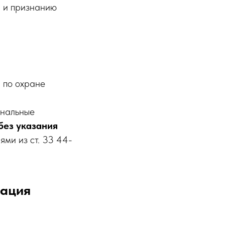
и и признанию
и по охране
ональные
без указания
ями из ст. 33 44-
кация