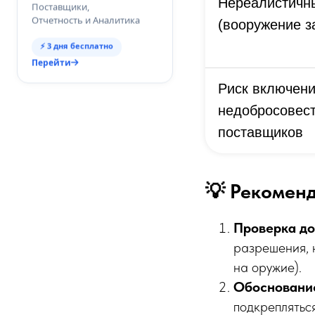
Нереалистичн
Поставщики,
Отчетность и Аналитика
(вооружение за
⚡ 3 дня бесплатно
Перейти
Риск включени
недобросовес
поставщиков
💡 Рекоменд
Проверка д
разрешения, 
на оружие).
Обосновани
подкреплятьс