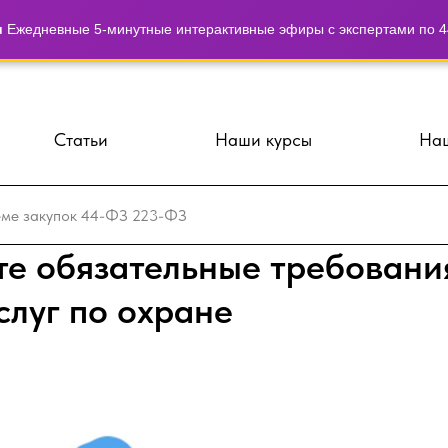
и
Ежедневные 5-минутные интерактивные эфиры с экспертами по 44
Статьи
Наши курсы
Наш
те обязательные требовани
слуг по охране