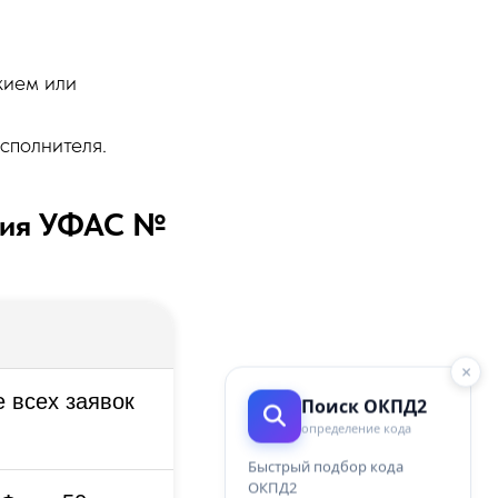
жием или
сполнителя.
ения УФАС №
×
 всех заявок
Поиск ОКПД2
определение кода
Быстрый подбор кода
ОКПД2