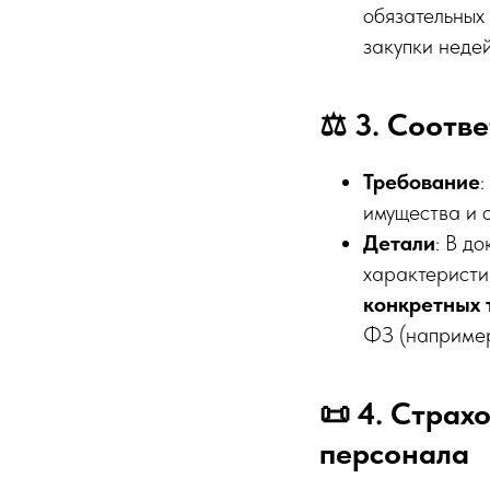
обязательных
закупки недей
⚖️ 3. Соотв
Требование
:
имущества и о
Детали
: В д
характеристи
конкретных 
ФЗ (например
📜 4. Страх
персонала