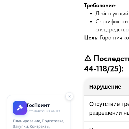
Требование
:
Действующий 
Сертификаты 
спецсредства
Цель
: Гарантия 
⚠️ Последс
44-118/25):
Нарушение
×
Отсутствие тр
ГосПоинт
автоматизация 44-ФЗ
разрешении н
Планирование, Подготовка,
Закупки, Контракты,